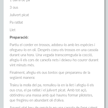
1 barra de pa
3 ous
Julivert picat
Pa ratllat
Llet
Preparació:
Partiu el corder en trossos, adobeu-lo amb les espècies i
ofegueu-lo en oli. Després coeu els trossos en una cassola
durant una hora. Una vegada transcorreguda la cocció,
afegiu-li els cors de carxofa nets i deixeu-ho courer durant
vint minuts més.
Finalment, afegiu els ous
tontos
que preparareu de la
següent manera:
Traieu la molla del pa, remulleu-la en la llet i afegiu-li els
ous crus, el pa ratllat i el julivert picat. Amb tot açò,
obtindreu una massa amb què haureu formar pilotetes,
que fregireu en abundant oli d'oliva.
Aquest plat heu de servir-lo en una cassola de fang calent.