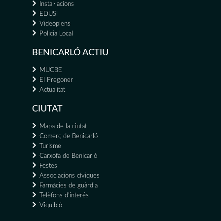
Instal·lacions
EDUSI
Videoplens
Policia Local
BENICARLÓ ACTIU
MUCBE
El Pregoner
Actualitat
CIUTAT
Mapa de la ciutat
Comerç de Benicarló
Turisme
Carxofa de Benicarló
Festes
Associacions cíviques
Farmàcies de guàrdia
Telèfons d'interés
Viquibló