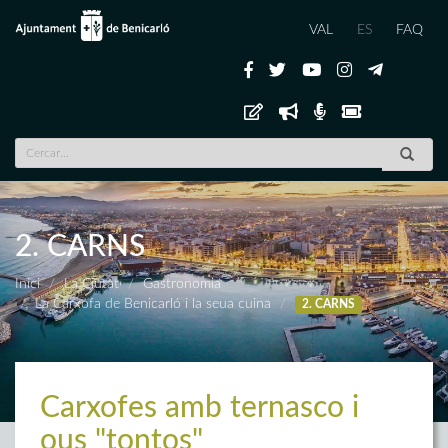
VAL
ES
FAQ
2. CARNS
Inici
La Ciutat
Gastronomia
La Carxofa de Benicarló i la seua cuina
2. CARNS
Carxofes amb ternasco i
ous "tontos"