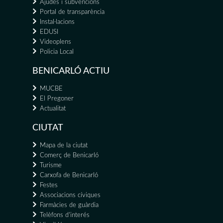
Ajudes i subvencions
Portal de transparència
Instal·lacions
EDUSI
Videoplens
Policia Local
BENICARLÓ ACTIU
MUCBE
El Pregoner
Actualitat
CIUTAT
Mapa de la ciutat
Comerç de Benicarló
Turisme
Carxofa de Benicarló
Festes
Associacions cíviques
Farmàcies de guàrdia
Telèfons d'interés