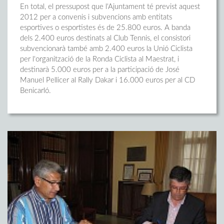
En total, el pressupost que l'Ajuntament té previst aquest
2012 per a convenis i subvencions amb entitats
esportives o esportistes és de 25.800 euros. A banda
dels 2.400 euros destinats al Club Tennis, el consistori
subvencionarà també amb 2.400 euros la Unió Ciclista
per l'organització de la Ronda Ciclista al Maestrat, i
destinarà 5.000 euros per a la participació de José
Manuel Pellicer al Rally Dakar i 16.000 euros per al CD
Benicarló.