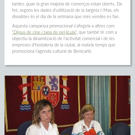
tardes, quan la gran majoria de comerços estan oberts. De
fet, segons les dades d'utilització de la targeta I-Mas, els
dissabtes és el dia de la setmana que més vendes es fan.
Aquesta campanya promocional s'afegeix a altres com
"Dijous de cine i tapa de pel·lícula"
, que també té com a
objectiu la dinamització de l'activitat comercial i de les
empreses d'hostaleria de la ciutat, al mateix temps que
promociona l'agenda cultural de Benicarló.