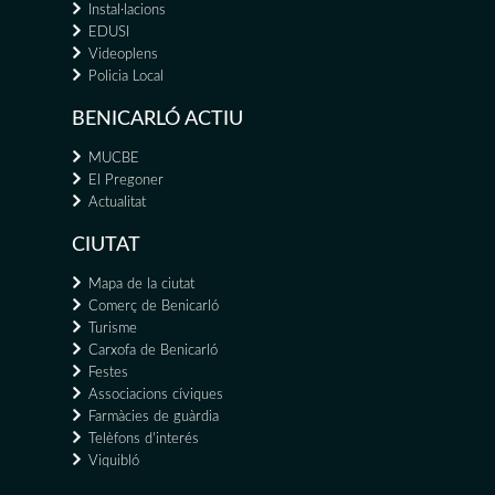
Instal·lacions
EDUSI
Videoplens
Policia Local
BENICARLÓ ACTIU
MUCBE
El Pregoner
Actualitat
CIUTAT
Mapa de la ciutat
Comerç de Benicarló
Turisme
Carxofa de Benicarló
Festes
Associacions cíviques
Farmàcies de guàrdia
Telèfons d'interés
Viquibló