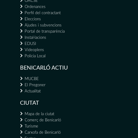
OACSE
Ordenances
Perfil del contractant
Eleccions
Ajudes i subvencions
Portal de transparència
Instal·lacions
EDUSI
Videoplens
Policia Local
BENICARLÓ ACTIU
MUCBE
El Pregoner
Actualitat
CIUTAT
Mapa de la ciutat
Comerç de Benicarló
Turisme
Carxofa de Benicarló