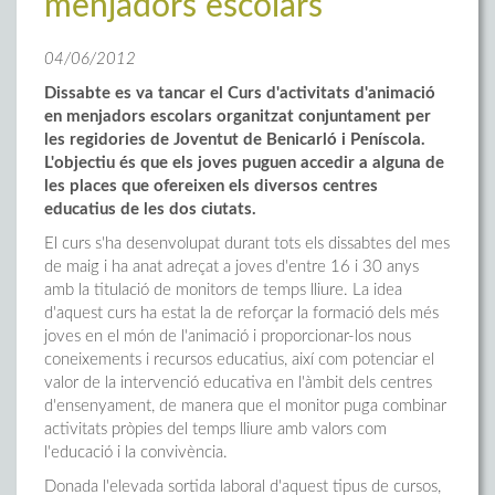
menjadors escolars
04/06/2012
Dissabte es va tancar el Curs d'activitats d'animació
en menjadors escolars organitzat conjuntament per
les regidories de Joventut de Benicarló i Peníscola.
L'objectiu és que els joves puguen accedir a alguna de
les places que ofereixen els diversos centres
educatius de les dos ciutats.
El curs s'ha desenvolupat durant tots els dissabtes del mes
de maig i ha anat adreçat a joves d'entre 16 i 30 anys
amb la titulació de monitors de temps lliure. La idea
d'aquest curs ha estat la de reforçar la formació dels més
joves en el món de l'animació i proporcionar-los nous
coneixements i recursos educatius, així com potenciar el
valor de la intervenció educativa en l'àmbit dels centres
d'ensenyament, de manera que el monitor puga combinar
activitats pròpies del temps lliure amb valors com
l'educació i la convivència.
Donada l'elevada sortida laboral d'aquest tipus de cursos,