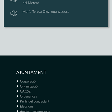
del Mercat
María Teresa Díez, guanyadora
AJUNTAMENT
Corporació
Organització
OACSE
Ordenances
Perfil del contractant
Eleccions
Ajudes i subvencions