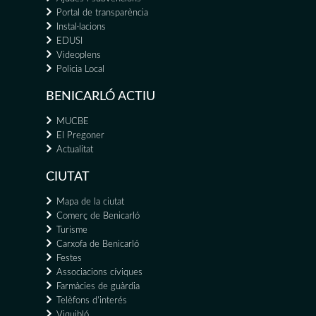
Portal de transparència
Instal·lacions
EDUSI
Videoplens
Policia Local
BENICARLÓ ACTIU
MUCBE
El Pregoner
Actualitat
CIUTAT
Mapa de la ciutat
Comerç de Benicarló
Turisme
Carxofa de Benicarló
Festes
Associacions cíviques
Farmàcies de guàrdia
Telèfons d'interés
Viquibló