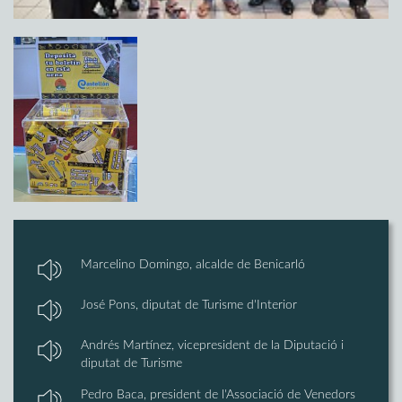
Marcelino Domingo, alcalde de Benicarló
José Pons, diputat de Turisme d'Interior
Andrés Martínez, vicepresident de la Diputació i
diputat de Turisme
Pedro Baca, president de l'Associació de Venedors