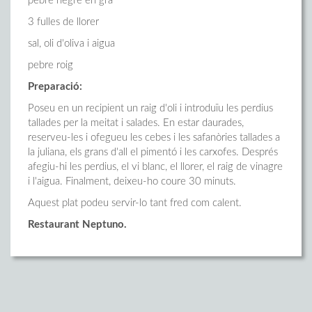
pebre negre en gra
3 fulles de llorer
sal, oli d'oliva i aigua
pebre roig
Preparació:
Poseu en un recipient un raig d'oli i introduïu les perdius
tallades per la meitat i salades. En estar daurades,
reserveu-les i ofegueu les cebes i les safanòries tallades a
la juliana, els grans d'all el pimentó i les carxofes. Després
afegiu-hi les perdius, el vi blanc, el llorer, el raig de vinagre
i l'aigua. Finalment, deixeu-ho coure 30 minuts.
Aquest plat podeu servir-lo tant fred com calent.
Restaurant Neptuno.