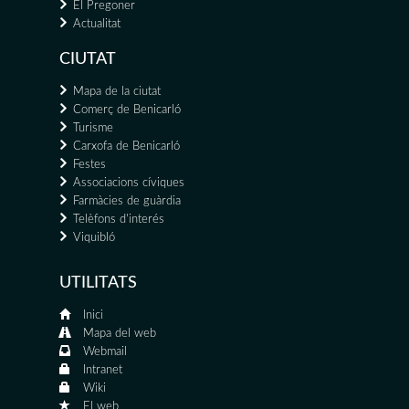
El Pregoner
Actualitat
CIUTAT
Mapa de la ciutat
Comerç de Benicarló
Turisme
Carxofa de Benicarló
Festes
Associacions cíviques
Farmàcies de guàrdia
Telèfons d'interés
Viquibló
UTILITATS
Inici
Mapa del web
Webmail
Intranet
Wiki
El web