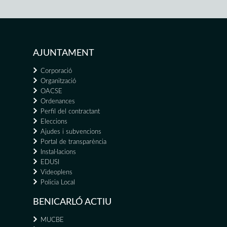
AJUNTAMENT
Corporació
Organització
OACSE
Ordenances
Perfil del contractant
Eleccions
Ajudes i subvencions
Portal de transparència
Instal·lacions
EDUSI
Videoplens
Policia Local
BENICARLÓ ACTIU
MUCBE