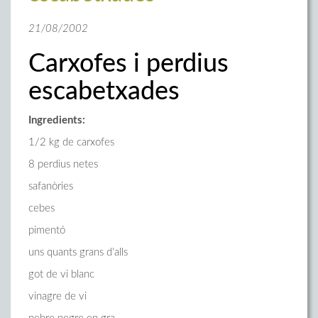
21/08/2002
Carxofes i perdius
escabetxades
Ingredients:
1/2 kg de carxofes
8 perdius netes
safanòries
cebes
pimentó
uns quants grans d'alls
got de vi blanc
vinagre de vi