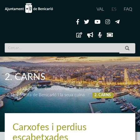
VAL
ES
FAQ
2. CARNS
Inici
La Ciutat
Gastronomia
La Carxofa de Benicarló i la seua cuina
2. CARNS
Carxofes i perdius
escabetxades