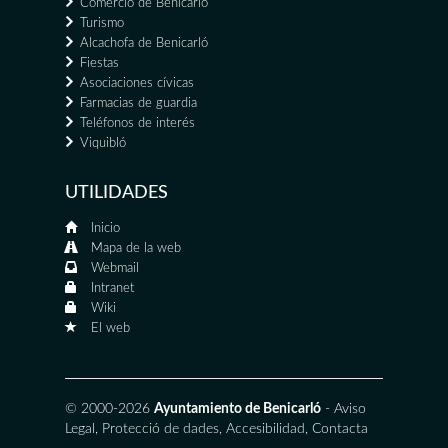
Comercio de Benicarló
Turismo
Alcachofa de Benicarló
Fiestas
Asociaciones cívicas
Farmacias de guardia
Teléfonos de interés
Viquibló
UTILIDADES
Inicio
Mapa de la web
Webmail
Intranet
Wiki
El web
© 2000-2026
Ayuntamiento de Benicarló
-
Aviso
Legal
,
Protecció de dades
,
Accesibilidad
,
Contacta