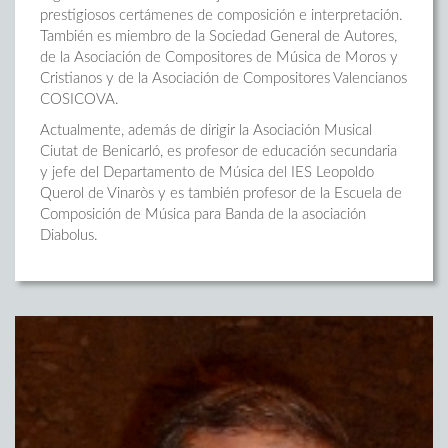
prestigiosos certámenes de composición e interpretación.
También es miembro de la Sociedad General de Autores,
de la Asociación de Compositores de Música de Moros y
Cristianos y de la Asociación de Compositores Valencianos
COSICOVA.
Actualmente, además de dirigir la Asociación Musical
Ciutat de Benicarló, es profesor de educación secundaria
y jefe del Departamento de Música del IES Leopoldo
Querol de Vinaròs y es también profesor de la Escuela de
Composición de Música para Banda de la asociación
Diabolus.