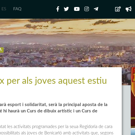
ES
FAQ
A
ix per als joves aquest estiu
rà esport i solidaritat, serà la principal aposta de la
 hi haurà un Curs de dibuix artístic i un Curs de
tat les activitats programades per la seua Regidoria de cara
 possibilitats als joves de Benicarló amb activitats que, segons