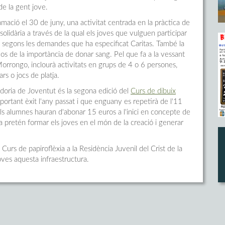
 de la gent jove.
amació el 30 de juny, una activitat centrada en la pràctica de
olidària a través de la qual els joves que vulguen participar
et, segons les demandes que ha especificat Caritas. També la
los de la importància de donar sang. Pel que fa a la vessant
l Morrongo, inclourà activitats en grups de 4 o 6 persones,
ars o jocs de platja.
idoria de Joventut és la segona edició del
Curs de dibuix
mportant èxit l'any passat i que enguany es repetirà de l'11
ue els alumnes hauran d'abonar 15 euros a l'inici en concepte de
 pretén formar els joves en el món de la creació i generar
Curs de papiroflèxia a la Residència Juvenil del Crist de la
oves aquesta infraestructura.