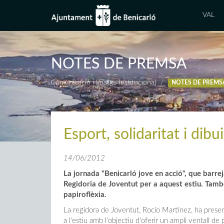
VAL
NOTES DE PREMSA
Comunicació i Imatge Institucional
NOTES DE PREMS
Esport, solidaritat i dibu
14/06/2012
La jornada "Benicarló jove en acció", que barreja
Regidoria de Joventut per a aquest estiu. També
papiroflèxia.
La regidora de Joventut, Rocío Martínez, ha presen
a l'estiu amb l'objectiu d'oferir un ampli ventall de