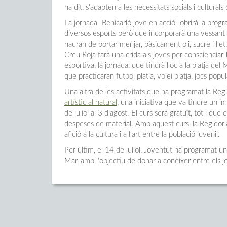
ha dit, s'adapten a les necessitats socials i culturals
La jornada "Benicarló jove en acció" obrirà la progr
diversos esports però que incorporarà una vessant s
hauran de portar menjar, bàsicament oli, sucre i ll
Creu Roja farà una crida als joves per conscienciar-
esportiva, la jornada, que tindrà lloc a la platja de
que practicaran futbol platja, volei platja, jocs popul
Una altra de les activitats que ha programat la Reg
artístic al natural
, una iniciativa que va tindre un i
de juliol al 3 d'agost. El curs serà gratuït, tot i q
despeses de material. Amb aquest curs, la Regidoria
afició a la cultura i a l'art entre la població juvenil.
Per últim, el 14 de juliol, Joventut ha programat un 
Mar, amb l'objectiu de donar a conèixer entre els j