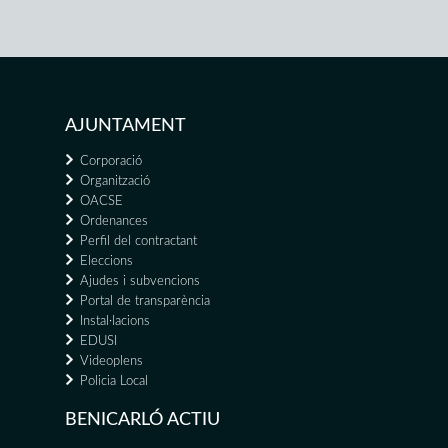
AJUNTAMENT
Corporació
Organització
OACSE
Ordenances
Perfil del contractant
Eleccions
Ajudes i subvencions
Portal de transparència
Instal·lacions
EDUSI
Videoplens
Policia Local
BENICARLÓ ACTIU