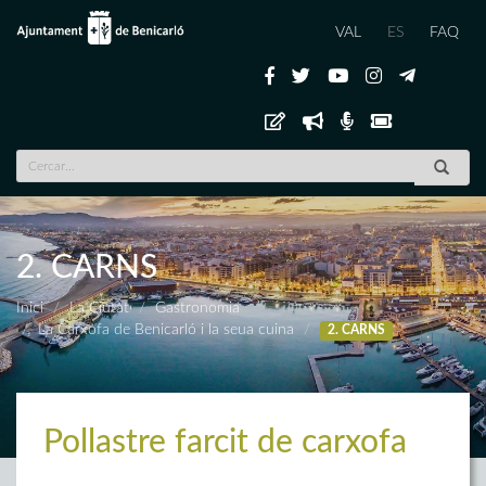
VAL
ES
FAQ
2. CARNS
Inici
La Ciutat
Gastronomia
La Carxofa de Benicarló i la seua cuina
2. CARNS
Pollastre farcit de carxofa