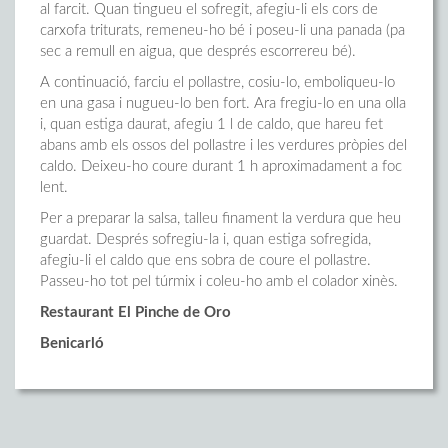
al farcit. Quan tingueu el sofregit, afegiu-li els cors de
carxofa triturats, remeneu-ho bé i poseu-li una panada (pa
sec a remull en aigua, que després escorrereu bé).
A continuació, farciu el pollastre, cosiu-lo, emboliqueu-lo
en una gasa i nugueu-lo ben fort. Ara fregiu-lo en una olla
i, quan estiga daurat, afegiu 1 l de caldo, que hareu fet
abans amb els ossos del pollastre i les verdures pròpies del
caldo. Deixeu-ho coure durant 1 h aproximadament a foc
lent.
Per a preparar la salsa, talleu finament la verdura que heu
guardat. Després sofregiu-la i, quan estiga sofregida,
afegiu-li el caldo que ens sobra de coure el pollastre.
Passeu-ho tot pel túrmix i coleu-ho amb el colador xinès.
Restaurant El Pinche de Oro
Benicarló