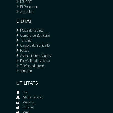
MUCBE
El Pregoner
Actualitat
CIUTAT
Mapa de la ciutat
Comerç de Benicarló
Turisme
Carxofa de Benicarló
Festes
Associacions cíviques
Farmàcies de guàrdia
Telèfons d'interés
Viquibló
UTILITATS
Inici
Mapa del web
Webmail
Intranet
Wiki