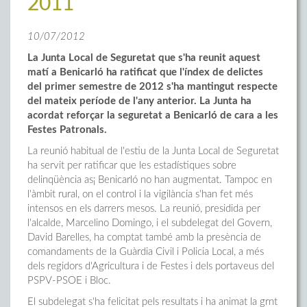
2011
10/07/2012
La Junta Local de Seguretat que s'ha reunit aquest
matí a Benicarló ha ratificat que l'índex de delictes
del primer semestre de 2012 s'ha mantingut respecte
del mateix període de l'any anterior. La Junta ha
acordat reforçar la seguretat a Benicarló de cara a les
Festes Patronals.
La reunió habitual de l'estiu de la Junta Local de Seguretat
ha servit per ratificar que les estadístiques sobre
delinqüència as¡ Benicarló no han augmentat. Tampoc en
l'àmbit rural, on el control i la vigilància s'han fet més
intensos en els darrers mesos. La reunió, presidida per
l'alcalde, Marcelino Domingo, i el subdelegat del Govern,
David Barelles, ha comptat també amb la presència de
comandaments de la Guàrdia Civil i Policia Local, a més
dels regidors d'Agricultura i de Festes i dels portaveus del
PSPV-PSOE i Bloc.
El subdelegat s'ha felicitat pels resultats i ha animat la grnt