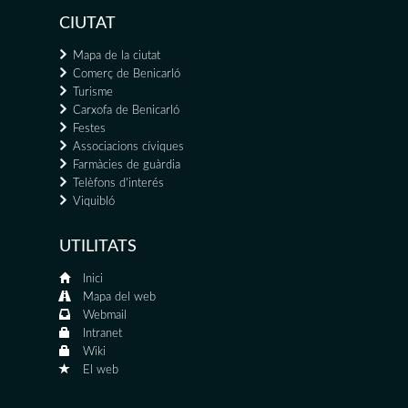
CIUTAT
Mapa de la ciutat
Comerç de Benicarló
Turisme
Carxofa de Benicarló
Festes
Associacions cíviques
Farmàcies de guàrdia
Telèfons d'interés
Viquibló
UTILITATS
Inici
Mapa del web
Webmail
Intranet
Wiki
El web