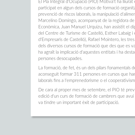
El Pla Integral d'Ocupació (PIO) Motiva't ha lliurat 
participat en algun dels cursos de formació organit
prevenció de riscos laborals, la manipulació d'aliments
Marcelino Domingo, acompanyat de la regidora de Be
Econòmica, Juan Manuel Urquizu, han assistit el dip
del Centre de Turisme de Castelló, Esther Labaig 
d'Empresaris de Castelló), Rafael Mointero, les tres
dels diversos cursos de formació que des que es va 
ha agraït la implicació d'aquestes entitats i ha dest
persones desocupades.
La formació, de fet, és un dels pilars fonamentals 
aconseguit formar 311 persones en cursos que han a
laborals fins a l'emprenedorisme o el cooperativism
De cara al proper mes de setembre, el PIO té previs
edició d'un curs de formació de cambrers que avui h
va tindre un important èxit de participació.