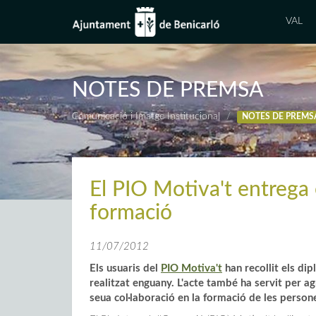
VAL
NOTES DE PREMSA
Comunicació i Imatge Institucional
NOTES DE PREMS
El PIO Motiva't entrega 
formació
11/07/2012
Els usuaris del
PIO Motiva't
han recollit els di
realitzat enguany. L'acte també ha servit per ag
seua col·laboració en la formació de les perso