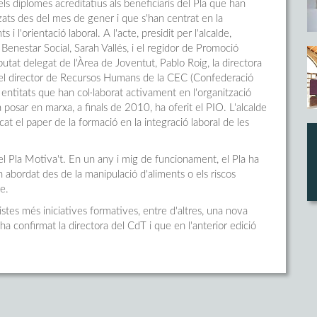
els diplomes acreditatius als beneficiaris del Pla que han
zats des del mes de gener i que s'han centrat en la
 i l'orientació laboral. A l'acte, presidit per l'alcalde,
nestar Social, Sarah Vallés, i el regidor de Promoció
utat delegat de l'Àrea de Joventut, Pablo Roig, la directora
i el director de Recursos Humans de la CEC (Confederació
 entitats que han col·laborat activament en l'organització
posar en marxa, a finals de 2010, ha oferit el PIO. L'alcalde
acat el paper de la formació en la integració laboral de les
del Pla Motiva't. En un any i mig de funcionament, el Pla ha
bordat des de la manipulació d'aliments o els riscos
e.
tes més iniciatives formatives, entre d'altres, una nova
a confirmat la directora del CdT i que en l'anterior edició