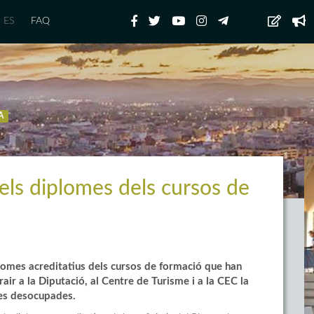
ES
FAQ
A
els diplomes dels cursos de
plomes acreditatius dels cursos de formació que han
rair a la Diputació, al Centre de Turisme i a la CEC la
nes desocupades.