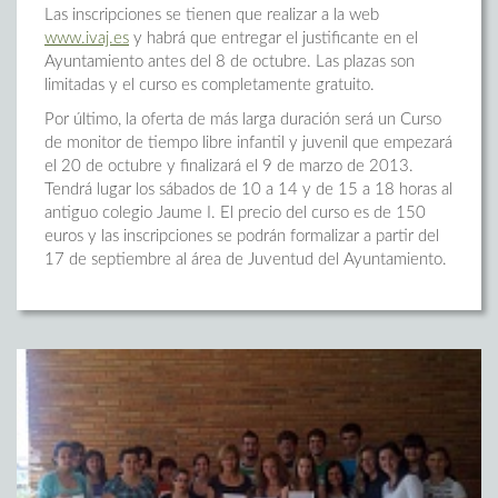
Las inscripciones se tienen que realizar a la web
www.ivaj.es
y habrá que entregar el justificante en el
Ayuntamiento antes del 8 de octubre. Las plazas son
limitadas y el curso es completamente gratuito.
Por último, la oferta de más larga duración será un Curso
de monitor de tiempo libre infantil y juvenil que empezará
el 20 de octubre y finalizará el 9 de marzo de 2013.
Tendrá lugar los sábados de 10 a 14 y de 15 a 18 horas al
antiguo colegio Jaume I. El precio del curso es de 150
euros y las inscripciones se podrán formalizar a partir del
17 de septiembre al área de Juventud del Ayuntamiento.