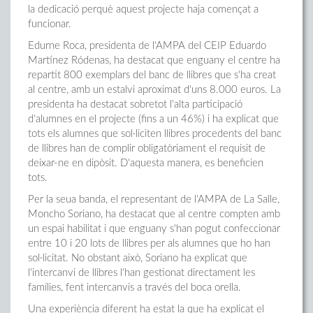
la dedicació perquè aquest projecte haja començat a
funcionar.
Edurne Roca, presidenta de l'AMPA del CEIP Eduardo
Martínez Ródenas, ha destacat que enguany el centre ha
repartit 800 exemplars del banc de llibres que s'ha creat
al centre, amb un estalvi aproximat d'uns 8.000 euros. La
presidenta ha destacat sobretot l'alta participació
d'alumnes en el projecte (fins a un 46%) i ha explicat que
tots els alumnes que sol·liciten llibres procedents del banc
de llibres han de complir obligatòriament el requisit de
deixar-ne en dipòsit. D'aquesta manera, es beneficien
tots.
Per la seua banda, el representant de l'AMPA de La Salle,
Moncho Soriano, ha destacat que al centre compten amb
un espai habilitat i que enguany s'han pogut confeccionar
entre 10 i 20 lots de llibres per als alumnes que ho han
sol·licitat. No obstant això, Soriano ha explicat que
l'intercanvi de llibres l'han gestionat directament les
famílies, fent intercanvis a través del boca orella.
Una experiència diferent ha estat la que ha explicat el