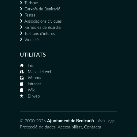
Turisme
Carxofa de Benicarló
Festes
Associacions cíviques
Farmàcies de guàrdia
Telèfons d'interés
Viquibló
UTILITATS
Inici
Mapa del web
Webmail
Intranet
Wiki
El web
© 2000-2026
Ajuntament de Benicarló
-
Avís Legal
,
Protecció de dades
,
Accessibilitat
,
Contacta