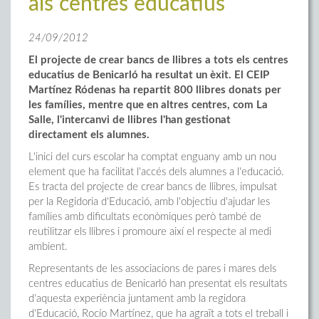
als centres educatius
24/09/2012
El projecte de crear bancs de llibres a tots els centres
educatius de Benicarló ha resultat un èxit. El CEIP
Martínez Ródenas ha repartit 800 llibres donats per
les famílies, mentre que en altres centres, com La
Salle, l'intercanvi de llibres l'han gestionat
directament els alumnes.
L'inici del curs escolar ha comptat enguany amb un nou
element que ha facilitat l'accés dels alumnes a l'educació.
Es tracta del projecte de crear bancs de llibres, impulsat
per la Regidoria d'Educació, amb l'objectiu d'ajudar les
famílies amb dificultats econòmiques però també de
reutilitzar els llibres i promoure així el respecte al medi
ambient.
Representants de les associacions de pares i mares dels
centres educatius de Benicarló han presentat els resultats
d'aquesta experiència juntament amb la regidora
d'Educació, Rocío Martínez, que ha agraït a tots el treball i