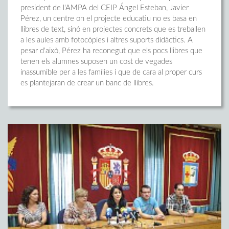
president de l'AMPA del CEIP Ángel Esteban, Javier
Pérez, un centre on el projecte educatiu no es basa en
llibres de text, sinó en projectes concrets que es treballen
a les aules amb fotocòpies i altres suports didàctics. A
pesar d'això, Pérez ha reconegut que els pocs llibres que
tenen els alumnes suposen un cost de vegades
inassumible per a les famílies i que de cara al proper curs
es plantejaran de crear un banc de llibres.