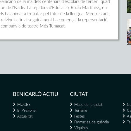
Benicarló de la mà dels centenars d'escolars de tercer i quart
mbé de l'Ivadis. La regidora d'Educació, Rocío Martínez,, en
s ha animat a treballar pel futur de la llengua. Mentrestant,
s reivindicatius i seguidament ha començat la representació
 la companyia de teatre Més Tumacat.
BENICARLÓ ACTIU
CIUTAT
MUCBE
Mapa de la ciutat
Co
El Pregoner
Turisme
Ca
Actualitat
Festes
As
Farmàcies de guàrdia
Te
Viquibló