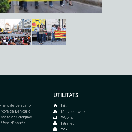
UTILITATS
merç de Benicarló
Inici
rxofa de Benicarló
Mapa del web
sociacions cíviques
Webmail
lèfons d'interés
Intranet
Wiki