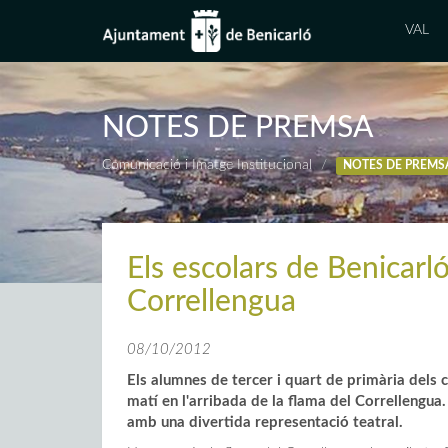
VAL
NOTES DE PREMSA
Comunicació i Imatge Institucional
NOTES DE PREMS
Els escolars de Benicarló
Correllengua
08/10/2012
Els alumnes de tercer i quart de primària dels 
matí en l'arribada de la flama del Correllengu
amb una divertida representació teatral.