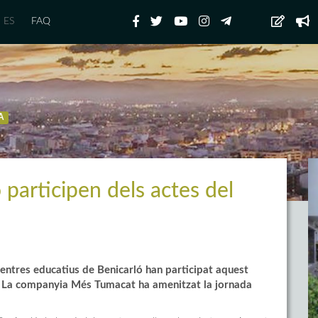
ES
FAQ
A
 participen dels actes del
centres educatius de Benicarló han participat aquest
a. La companyia Més Tumacat ha amenitzat la jornada