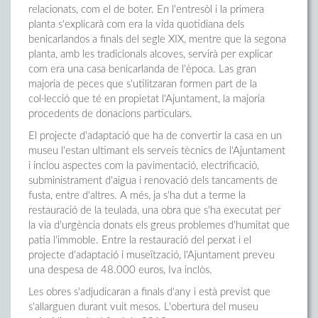
relacionats, com el de boter. En l'entresòl i la primera
planta s'explicarà com era la vida quotidiana dels
benicarlandos a finals del segle XIX, mentre que la segona
planta, amb les tradicionals alcoves, servirà per explicar
com era una casa benicarlanda de l'època. Las gran
majoria de peces que s'utilitzaran formen part de la
col·lecció que té en propietat l'Ajuntament, la majoria
procedents de donacions particulars.
El projecte d'adaptació que ha de convertir la casa en un
museu l'estan ultimant els serveis tècnics de l'Ajuntament
i inclou aspectes com la pavimentació, electrificació,
subministrament d'aigua i renovació dels tancaments de
fusta, entre d'altres. A més, ja s'ha dut a terme la
restauració de la teulada, una obra que s'ha executat per
la via d'urgència donats els greus problemes d'humitat que
patia l'immoble. Entre la restauració del perxat i el
projecte d'adaptació i museïtzació, l'Ajuntament preveu
una despesa de 48.000 euros, Iva inclòs.
Les obres s'adjudicaran a finals d'any i està previst que
s'allarguen durant vuit mesos. L'obertura del museu