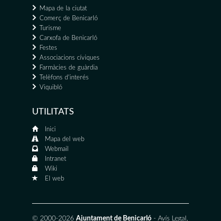
Mapa de la ciutat
Comerç de Benicarló
Turisme
Carxofa de Benicarló
Festes
Associacions cíviques
Farmàcies de guàrdia
Telèfons d'interés
Viquibló
UTILITATS
Inici
Mapa del web
Webmail
Intranet
Wiki
El web
© 2000-2026
Ajuntament de Benicarló
-
Avís Legal
,