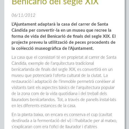
Benicarló del segle XIX
06/11/2012
L'Ajuntament adaptarà la casa del carrer de Santa
Càndida per convertir-la en un museu que recree la
forma de vida del Benicarló de finals del segle XIX. El
projecte preveu la utilització de peces procedents de
la col·lecció museogràfica de l'Ajuntament.
La casa que el consistori té en propietat al carrer de Santa
Càndida, exemple de l'arquitectura tradicional
benicarlanda de finals del segle XIX, es convertirà en un
museu que potenciarà l'oferta cultural de la ciutat. La
restauració i adaptació de l'immoble permetrà conèixer al
visitants tant els aspectes bàsics de l'arquitectura popular
de la zona com de la vida quotidiana i del treball dels
llauradors benicarlandos. Tot, a través de panells instal·lats
en les diferents estances de la casa.
En la planta baixa, on encara es conserva el cup (cavitat
destinada a la fermentació del vi) i l'habitacle per al matxo,
s'explicaran com era l'ofici de llaurador i d'altres