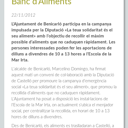
Banc d'Aliments
22/11/2012
L'Ajuntament de Benicarló participa en la campanya
impulsada per la Diputació «La teua solidaritat és el
seu aliment» amb l'objectiu de recollir el màxim
possible d'aliments que no caduquen ràpidament. Les
persones interessades poden fer les aportacions de
dilluns a divendres de 10 a 13 hores a l'Escola de la
Mar Irta.
L'alcalde de Benicarló, Marcelino Domingo, ha firmat
aquest matí un conveni de col·laboració amb la Diputació
de Castelló per promoure la campanya d'emergència
social «La teua solidaritat és el seu aliment», que promou la
recollida d'aliments que no caduquen ràpidament.
L'Ajuntament ha posat a disposició les instal·lacions de
l'Escola de la Mar Irta, on actualment s'ubica el menjador
social, per centralitzar la recollida, en horari de 10 a 13
hores de dilluns a divendres.
Des de Benicarló, els aliments es traslladaran a Castelló, a