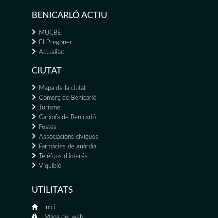
BENICARLÓ ACTIU
MUCBE
El Pregoner
Actualitat
CIUTAT
Mapa de la ciutat
Comerç de Benicarló
Turisme
Carxofa de Benicarló
Festes
Associacions cíviques
Farmàcies de guàrdia
Telèfons d'interés
Viquibló
UTILITATS
Inici
Mapa del web