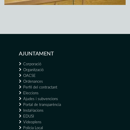
AJUNTAMENT
Corporació
Organització
OACSE
Ordenances
Perfil del contractant
Eleccions
Ajudes i subvencions
Portal de transparència
Instal·lacions
EDUSI
Videoplens
Policia Local