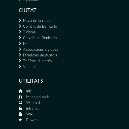
CIUTAT
Mapa de la ciutat
Comerç de Benicarló
Turisme
Carxofa de Benicarló
Festes
Associacions cíviques
Farmàcies de guàrdia
Telèfons d'interés
Viquibló
UTILITATS
Inici
Mapa del web
Webmail
Intranet
Wiki
El web