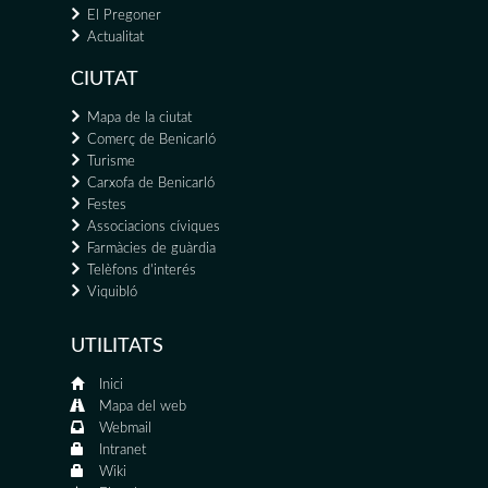
El Pregoner
Actualitat
CIUTAT
Mapa de la ciutat
Comerç de Benicarló
Turisme
Carxofa de Benicarló
Festes
Associacions cíviques
Farmàcies de guàrdia
Telèfons d'interés
Viquibló
UTILITATS
Inici
Mapa del web
Webmail
Intranet
Wiki