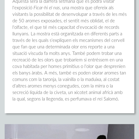
Aquesta serà la darrera setmana que es podrà visitar
l'exposició
Ficar-hi el nas
, una mostra que ofereix als
visitants la possibilitat de desenvolupar a través de les més
de 50 aromes exposades, el sentit més oblidat, el de
l'olfacte, el que té més capacitat d'evocació de records
llunyans. La mostra està organitzada en diferents parts a
través de les quals s'expliquen els mecanismes del cervell
que fan que una determinada olor ens reporte a una
situació viscuda fa molts anys. També podem trobar una
recreació de les olors que trobaríem si entréssem en una
cova habitada per homes primitius o l'olor que desprenien
els banys àrabs. A més, també es poden olorar aromes tan
comuns com la taronja, la vainilla o la maduixa, al costat
d'altres aromes menys conegudes, com la mirra o la
secreció líquida de la civeta, un xicotet animal africà amb
la qual, segons la llegenda, es perfumava el rei Salomó.