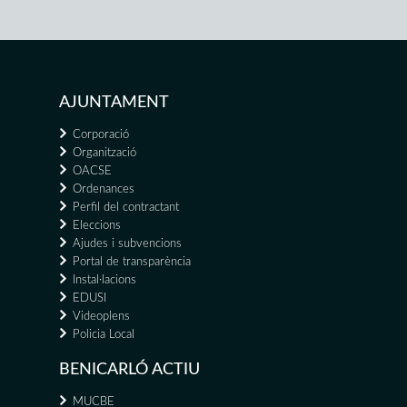
AJUNTAMENT
Corporació
Organització
OACSE
Ordenances
Perfil del contractant
Eleccions
Ajudes i subvencions
Portal de transparència
Instal·lacions
EDUSI
Videoplens
Policia Local
BENICARLÓ ACTIU
MUCBE