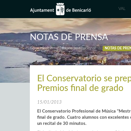
VAL
NOTAS DE PRENSA
Comunicación e Imagen Institucional
NOTAS DE PRE
El Conservatorio se prep
Premios final de grado
15/01/2013
El Conservatorio Profesional de Música "Mestr
final de grado. Cuatro alumnos con excelentes 
un recital de 30 minutos.