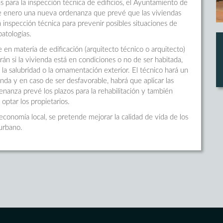
para la inspección técnica de edificios, el Ayuntamiento de
de enero una nueva ordenanza que prevé que las viviendas
inspección técnica para prevenir posibles situaciones de
patologías.
 en materia de edificación (arquitecto técnico o arquitecto)
án si la vivienda está en condiciones o no de ser habitada,
, la salubridad o la ornamentación exterior. El técnico hará un
nda y en caso de ser desfavorable, habrá que aplicar las
enanza prevé los plazos para la rehabilitación y también
optar los propietarios.
conomía local, se pretende mejorar la calidad de vida de los
 urbano.