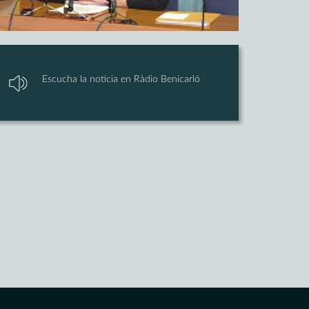
Escucha la noticia en Ràdio Benicarló