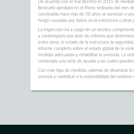
De acuerdo con el real decreto 8/2011 de medidas 
Benicarló aprobará en el Pleno ordinario del mes 
construidas hace más de 50 años se sometan a una 
riesgo causadas por daños en la estructura u otras 
La inspección irá a cargo de un técnico competente
y contemplará una serie de criterios que determinar
entre otros, el estado de la estructura, la seguridad
informe completo sobre el estado global de la vivie
medidas adecuadas y rehabilitar la vivienda. La ord
contempla una serie de ayudas a las cuales pueden 
Con este tipo de medidas, además de dinamizar la e
vecinos y contribuir a la sostenibilidad del entorno