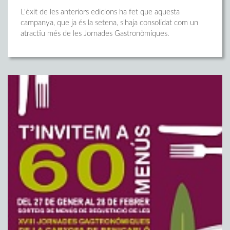
L'èxit de les anteriors edicions ha fet que aquesta
campanya, que ja és la setena, s'haja consolidat com un
atractiu més de les Jornades Gastronòmiques.