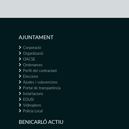
AJUNTAMENT
Corporació
Organització
OACSE
Ordenances
Perfil del contractant
Eleccions
Ajudes i subvencions
Portal de transparència
Instal·lacions
EDUSI
Videoplens
Policia Local
BENICARLÓ ACTIU