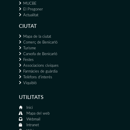
MUCBE
El Pregoner
Actualitat
CIUTAT
Mapa de la ciutat
Comerç de Benicarló
Turisme
Carxofa de Benicarló
Festes
Associacions cíviques
Farmàcies de guàrdia
Telèfons d'interés
Viquibló
UTILITATS
Inici
Mapa del web
Webmail
Intranet