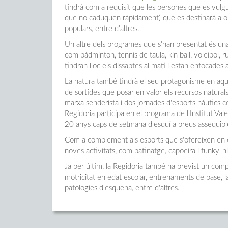
tindrà com a requisit que les persones que es vulgu
que no caduquen ràpidament) que es destinarà a obr
populars, entre d'altres.
Un altre dels programes que s'han presentat és una p
com bàdminton, tennis de taula, kin ball, voleibol, r
tindran lloc els dissabtes al matí i estan enfocades 
La natura també tindrà el seu protagonisme en aquest
de sortides que posar en valor els recursos naturals
marxa senderista i dos jornades d'esports nàutics ce
Regidoria participa en el programa de l'Institut Vale
20 anys caps de setmana d'esquí a preus assequibl
Com a complement als esports que s'ofereixen en 
noves activitats, com patinatge, capoeira i funky-h
Ja per últim, la Regidoria també ha previst un com
motricitat en edat escolar, entrenaments de base, la 
patologies d'esquena, entre d'altres.