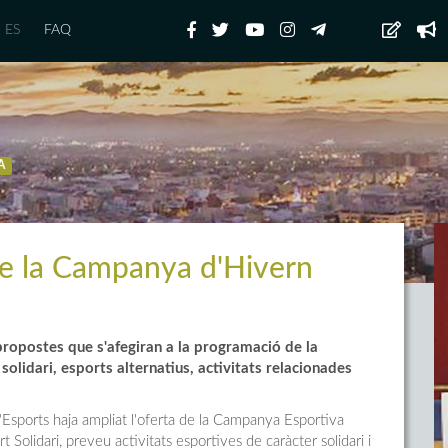
ES
FAQ
A
 de la Campanya d'Hivern
propostes que s'afegiran a la programació de la
lidari, esports alternatius, activitats relacionades
Esports haja ampliat l'oferta de la Campanya Esportiva
rt Solidari, preveu activitats esportives de caràcter solidari i