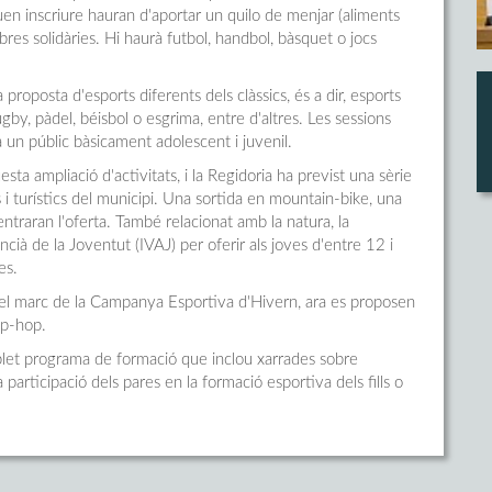
en inscriure hauran d'aportar un quilo de menjar (aliments
es solidàries. Hi haurà futbol, handbol, bàsquet o jocs
roposta d'esports diferents dels clàssics, és a dir, esports
ugby, pàdel, béisbol o esgrima, entre d'altres. Les sessions
a un públic bàsicament adolescent i juvenil.
a ampliació d'activitats, i la Regidoria ha previst una sèrie
 i turístics del municipi. Una sortida en mountain-bike, una
ntraran l'oferta. També relacionat amb la natura, la
ncià de la Joventut (IVAJ) per oferir als joves d'entre 12 i
es.
el marc de la Campanya Esportiva d'Hivern, ara es proposen
ip-hop.
plet programa de formació que inclou xarrades sobre
participació dels pares en la formació esportiva dels fills o