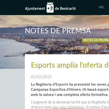
VAL
NOTES DE PREMSA
Comunicació i Imatge Institucional
NOTES DE PREMS
Esports amplia l'oferta
01/02/2013
La Regidoria d'Esports ha presentat les noves 
Campanya Esportiva d'Hivern. Hi haurà esport so
amb la natura i una completa oferta formativa.
L'augment de la demanda ha fet que la Regidoria d'
d'Hivern amb
cinc nous programes
. El primer, Espo