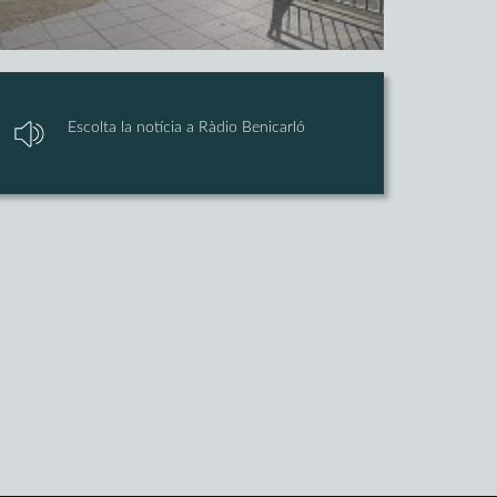
Escolta la notícia a Ràdio Benicarló