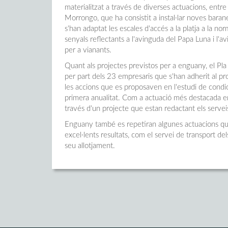
materialitzat a través de diverses actuacions, entre le
Morrongo, que ha consistit a instal·lar noves baranes
s'han adaptat les escales d'accés a la platja a la no
senyals reflectants a l'avinguda del Papa Luna i l'
per a vianants.
Quant als projectes previstos per a enguany, el Pla
per part dels 23 empresaris que s'han adherit al pro
les accions que es proposaven en l'estudi de condic
primera anualitat. Com a actuació més destacada en a
través d'un projecte que estan redactant els servei
Enguany també es repetiran algunes actuacions que
excel·lents resultats, com el servei de transport del
seu allotjament.