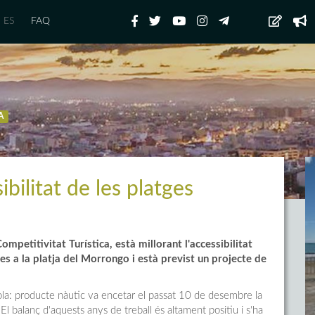
ES
FAQ
A
ibilitat de les platges
mpetitivitat Turística, està millorant l'accessibilitat
anes a la platja del Morrongo i està previst un projecte de
cola: producte nàutic va encetar el passat 10 de desembre la
 El balanç d'aquests anys de treball és altament positiu i s'ha