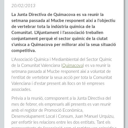
20/02/2013
La Junta Directiva de Quimacova es va reunir la
setmana passada al Mucbe responent així a l'objectiu
de vertebrar tota la indústria química de la
Comunitat. L'Ajuntament i l'associació treballen
conjuntament perquè el sector químic de la ciutat
s'unisca a Quimacova per millorar així la seua situació
competitiva.
L'Associació Química i Mediambiental del Sector Químic
de la Comunitat Valenciana (
Quimacova
) es va reunir la
setmana passada al Mucbe responent així a voluntat de
l'entitat de vertebrar la seua acció per tota la Comunitat
Valenciana i d'estar present als llocs on té empreses
associades.
Prèvia a la reunió, corresponent a la Junta Directiva del
mes de febrer, els empresaris allí presents es van reunir
amb el regidor de Promoció Econòmica,
Desenvolupament Local i Consum, Juan Manuel Urquizu,
per enfortir les relacions entre les dos entitats. Tant els