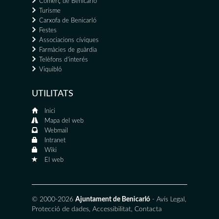
Comerç de Benicarló
Turisme
Carxofa de Benicarló
Festes
Associacions cíviques
Farmàcies de guàrdia
Telèfons d'interés
Viquibló
UTILITATS
Inici
Mapa del web
Webmail
Intranet
Wiki
El web
© 2000-2026
Ajuntament de Benicarló
-
Avís Legal
,
Protecció de dades
,
Accessibilitat
,
Contacta