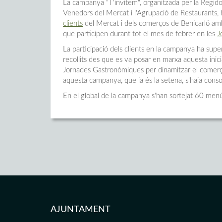
La campanya "T'invitem", organitzada per la Regido
Venedors del Mercat i l'Agrupació de Restaurants, h
clients
del Mercat i dels comerços de Benicarló am
que participen durant tot el mes de febrer en les
J
La participació dels clients en la campanya ha sup
recollits des que es va posar en marxa aquesta inici
Jornades Gastronòmiques per dinamitzar el comerç de
aquesta campanya, que ja és la setena, s'haja cons
En el global de la campanya s'han sortejat 60 men
AJUNTAMENT