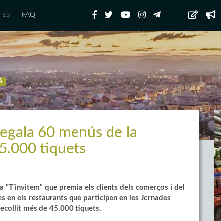
ES
FAQ
A
regala 60 menús de la
45.000 tiquets
ya "T'invitem" que premia els clients dels comerços i del
 en els restaurants que participen en les Jornades
recollit més de 45.000 tiquets.