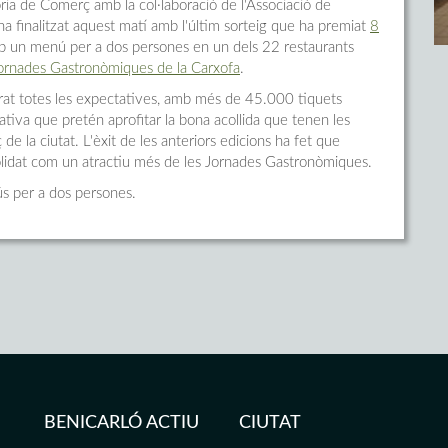
ria de Comerç amb la col·laboració de l'Associació de
a finalitzat aquest matí amb l'últim sorteig que ha premiat
8
b un menú per a dos persones en un dels 22 restaurants
ornades Gastronòmiques de la Carxofa
.
erat totes les expectatives, amb més de 45.000 tiquets
ativa que pretén aprofitar la bona acollida que tenen les
 la ciutat. L'èxit de les anteriors edicions ha fet que
olidat com un atractiu més de les Jornades Gastronòmiques.
ús per a dos persones.
BENICARLÓ ACTIU
CIUTAT