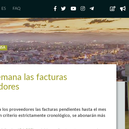
ES
FAQ
NSA
mana las facturas
dores
los proveedores las facturas pendientes hasta el mes
n criterio estrictamente cronológico, se abonarán más