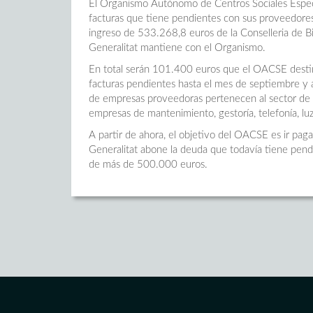
El Organismo Autónomo de Centros Sociales Especi
facturas que tiene pendientes con sus proveedores
ingreso de 533.268,8 euros de la Conselleria de Bi
Generalitat mantiene con el Organismo.
En total serán 101.400 euros que el OACSE destina
facturas pendientes hasta el mes de septiembre y 
de empresas proveedoras pertenecen al sector de la
empresas de mantenimiento, gestoría, telefonía, lu
A partir de ahora, el objetivo del OACSE es ir pag
Generalitat abone la deuda que todavía tiene pen
de más de 500.000 euros.