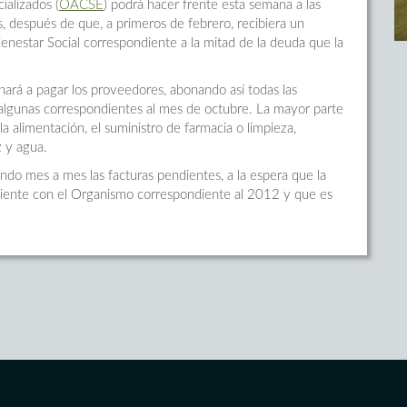
alizados (
OACSE
) podrá hacer frente esta semana a las
, después de que, a primeros de febrero, recibiera un
enestar Social correspondiente a la mitad de la deuda que la
rá a pagar los proveedores, abonando así todas las
algunas correspondientes al mes de octubre. La mayor parte
 alimentación, el suministro de farmacia o limpieza,
z y agua.
ando mes a mes las facturas pendientes, a la espera que la
diente con el Organismo correspondiente al 2012 y que es