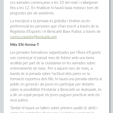
Les xarrades començaran a les 10 del matí i s'allargaran
fins a les 12. En finalitzar hi haurà taula redona i torn de
preguntes per als assistents.
La inscripció a la jornada és gratuïta i tindran accés
preferencial les persones que s'han inscrit a través de la
Regidoria d'Esports i el Benicarló Base Futbol, a través de
correu.esports@benicarlo.org
.
Més EN-forma-T
Les jornades formatives organitzades per l'Àrea d'Esports
van començar el passat mes de febrer amb una bona
acollida per part de la ciutadania en les xarrades sobre
entrenaments de base. Per a aquest mes de març, a
banda de la jornada sobre l'actitud dels pares en la
formació esportiva dels fills, hi haurà una jornada oberta al
públic en general i als joves en participar per debatre
sobre la possibilitat d'instal·lar a Benicarló un skatepark, és
a dir, un espai perquè els joves puguen practicar amb els
seus patins.
També hi haurà un tallers sobre primers auxilis (6 abril) i