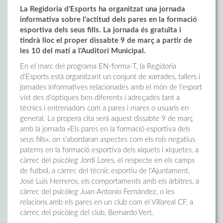
La Regidoria d'Esports ha organitzat una jornada
informativa sobre l'actitud dels pares en la formació
esportiva dels seus fills. La jornada és gratuïta i
tindrà lloc el proper dissabte 9 de març a partir de
les 10 del matí a l'Auditori Municipal.
En el marc del programa EN-forma-T, la Regidoria
d'Esports està organitzant un conjunt de xarrades, tallers i
jornades informatives relacionades amb el món de l'esport
vist des d'òptiques ben diferents i adreçades tant a
tècnics i entrenadors com a pares i mares o usuaris en
general. La propera cita serà aquest dissabte 9 de març
amb la jornada «Els pares en la formació esportiva dels
seus fills», on s'abordaran aspectes com els rols negatius
paterns en la formació esportiva dels xiquets i xiquetes, a
càrrec del psicòleg Jordi Lores, el respecte en els camps
de futbol, a càrrec del tècnic esportiu de l'Ajuntament,
José Luis Herreros, els comportaments amb els àrbitres, a
càrrec del psicòleg Juan Antonio Fernández, o les
relacions amb els pares en un club com el Villareal CF, a
càrrec del psicòleg del club, Bernardo Vert.