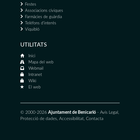
Festes
Associacions cíviques
Farmàcies de guàrdia
Telèfons d'interés
Viquibló
UTILITATS
Inici
Mapa del web
Webmail
Intranet
Wiki
El web
© 2000-2026
Ajuntament de Benicarló
-
Avís Legal
,
Protecció de dades
,
Accessibilitat
,
Contacta