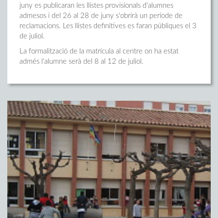
juny es publicaran les llistes provisionals d'alumnes
admesos i del 26 al 28 de juny s'obrirà un període de
reclamacions. Les llistes definitives es faran públiques el 3
de juliol.
La formalització de la matrícula al centre on ha estat
admés l'alumne serà del 8 al 12 de juliol.