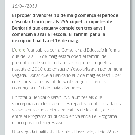
18/04/2013
El proper divendres 10 de maig comença el període
d'escolarització per als 295 xiquets i xiquetes de
Benicarló que enguany compleixen tres anys i
comencen a anar a l'escola. El termini per a la
inscripció finalitza el 16 de maig.
L'
ordre
feta pública per la Conselleria d'Educació informa
que del 9 al 16 de maig estarà obert el termini de
presentació de sol·licituds per als xiquetes i xiquetes
nascuts el 2010 que enguany s'escolaritzaran per primera
vegada. Donat que a Benicarló el 9 de maig és festiu, per
celebrar-se la festivitat de Sant Gregori, el procés
començarà el 10 de maig, divendres.
En total, a Benicarló seran 295 alumnes els que
s'incorporaran a les classes i es repartiran entre les places
vacants dels cinc centres educatius de la ciutat, a triar
entre el Programa d'Educació en Valencià i el Programa
d'Incorporació Progressiva.
Una vegada finalitzat el termini d'inscripció, el dia 26 de