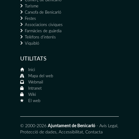
Comerç de Benicarló
Turisme
Carxofa de Benicarló
Festes
Associacions cíviques
Farmàcies de guàrdia
Telèfons d'interés
Viquibló
UTILITATS
Inici
Mapa del web
Webmail
Intranet
Wiki
El web
© 2000-2026
Ajuntament de Benicarló
-
Avís Legal
,
Protecció de dades
,
Accessibilitat
,
Contacta