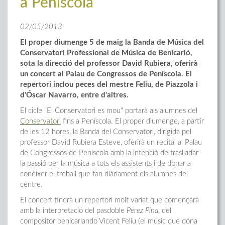
a Peníscola
02/05/2013
El proper diumenge 5 de maig la Banda de Música del
Conservatori Professional de Música de Benicarló,
sota la direcció del professor David Rubiera, oferirà
un concert al Palau de Congressos de Peníscola. El
repertori inclou peces del mestre Feliu, de Piazzola i
d'Óscar Navarro, entre d'altres.
El cicle "El Conservatori es mou" portarà als alumnes del
Conservatori
fins a Peníscola. El proper diumenge, a partir
de les 12 hores, la Banda del Conservatori, dirigida pel
professor David Rubiera Esteve, oferirà un recital al Palau
de Congressos de Peníscola amb la intenció de traslladar
la passió per la música a tots els assistents i de donar a
conèixer el treball que fan diàriament els alumnes del
centre.
El concert tindrà un repertori molt variat que començarà
amb la interpretació del pasdoble
Pérez Pina
, del
compositor benicarlando Vicent Feliu (el músic que dóna