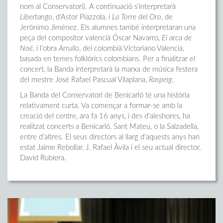
nom al Conservatori). A continuació s'interpretarà
Libertango
, d'Astor Piazzola, i
La Torre del Oro
, de
Jerónimo Jiménez. Els alumnes també interpretaran una
peça del compositor valencià Óscar Navarro,
El arca de
Noé
, i l'obra
Arrullo
, del colombià Victoriano Valencia,
basada en temes folklòrics colombians. Per a finalitzar el
concert, la Banda interpretarà la marxa de música festera
del mestre José Rafael Pascual Vilaplana,
Raspeig
.
La Banda del Conservatori de Benicarló té una història
relativament curta. Va començar a formar-se amb la
creació del centre, ara fa 16 anys, i des d'aleshores, ha
realitzat concerts a Benicarló, Sant Mateu, o la Salzadella,
entre d'altres. El seus directors al llarg d'aquests anys han
estat Jaime Rebollar, J. Rafael Àvila i el seu actual director,
David Rubiera.