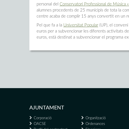
personal del
Conservatori Professional de Música «
alumnes procedents de 25 municipis de tota la coma
centre acaba de complir 15 anys convertit en un re
Pel que fa a la
Universitat Popular
(UP), el conveni
euros per a subvencionar les diferents activitats d
euros, està destinat a subvencionar el programa ex
AJUNTAMENT
Corporació
Organització
OACSE
Ordenances