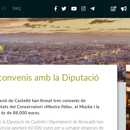
ES
FAQ
A
 convenis amb la Diputació
tació de Castelló han firmat tres convenis de
itats del Conservatori «Mestre Feliu», el Mucbe i la
s és de 88.000 euros.
l, la Diputació de Castelló i l'Ajuntament de Benicarló han
rovincial aportarà 60.000 euros per a sufragar despeses de