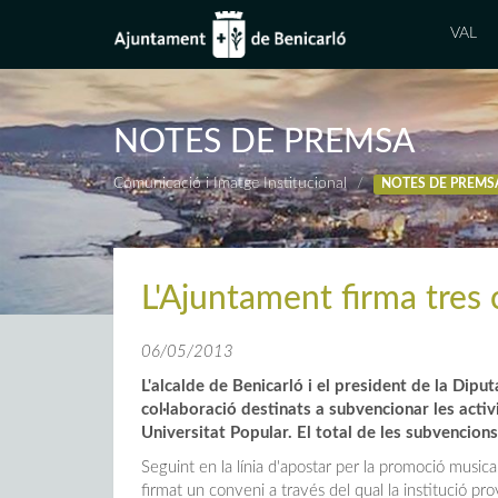
VAL
NOTES DE PREMSA
Comunicació i Imatge Institucional
NOTES DE PREMS
L'Ajuntament firma tres
06/05/2013
L'alcalde de Benicarló i el president de la Dipu
col·laboració destinats a subvencionar les activ
Universitat Popular. El total de les subvencion
Seguint en la línia d'apostar per la promoció musica
firmat un conveni a través del qual la institució p