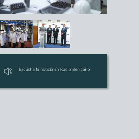
Escucha la noticia en Ràdio Benicarló