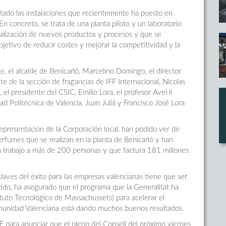
isitado las instalaciones que recientemente ha puesto en
En concreto, se trata de una planta piloto y un laboratorio
alización de nuevos productos y procesos y que se
jetivo de reducir costes y mejorar la competitividad y la
te, el alcalde de Benicarló, Marcelino Domingo, el director
te de la sección de fragancias de IFF Internacional, Nicolas
el presidente del CSIC, Emilio Lora, el profesor Avel·lí
ad Politécnica de Valencia, Juan Juliá y Francisco José Lora
representación de la Corporación local, han podido ver de
rfumes que se realizan en la planta de Benicarló y han
 trabajo a más de 200 personas y que factura 181 millones
laves del éxito para las empresas valencianas tiene que ser
ntido, ha asegurado que el programa que la Generalitat ha
uto Tecnológico de Massachussets) para acelerar el
munidad Valenciana está dando muchos buenos resultados.
FF para anunciar que el pleno del Consell del próximo viernes