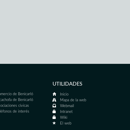
UTILIDADES
mercio de Benicarló
Inicio
cachofa de Benicarló
Mapa de la web
ociaciones cívicas
Webmail
léfonos de interés
Intranet
Wiki
El web