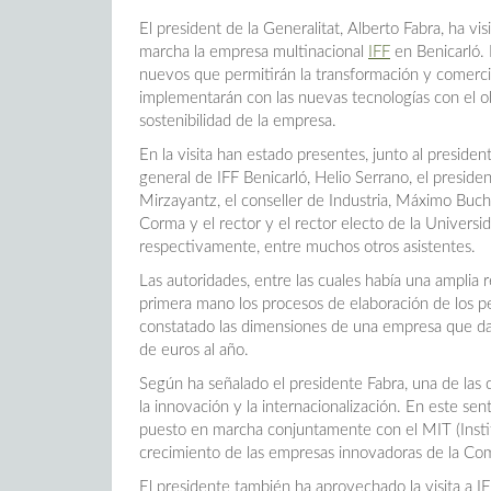
El president de la Generalitat, Alberto Fabra, ha v
marcha la empresa multinacional
IFF
en Benicarló. 
nuevos que permitirán la transformación y comerci
implementarán con las nuevas tecnologías con el ob
sostenibilidad de la empresa.
En la visita han estado presentes, junto al presiden
general de IFF Benicarló, Helio Serrano, el presiden
Mirzayantz, el conseller de Industria, Máximo Buch, 
Corma y el rector y el rector electo de la Universid
respectivamente, entre muchos otros asistentes.
Las autoridades, entre las cuales había una amplia 
primera mano los procesos de elaboración de los pe
constatado las dimensiones de una empresa que da
de euros al año.
Según ha señalado el presidente Fabra, una de las c
la innovación y la internacionalización. En este se
puesto en marcha conjuntamente con el MIT (Instit
crecimiento de las empresas innovadoras de la Co
El presidente también ha aprovechado la visita a I