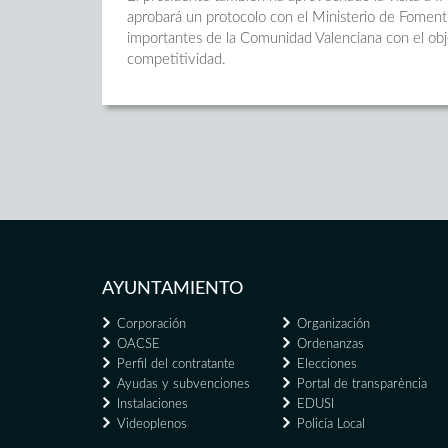
aprobará un protocolo con el Ministerio de Fomento
importantes de la Comunidad Valenciana con el obj
competitividad.
AYUNTAMIENTO
Corporación
Organización
OACSE
Ordenanzas
Perfil del contratante
Elecciones
Ayudas y subvenciones
Portal de transparència
Instalaciones
EDUSI
Videoplenos
Policía Local