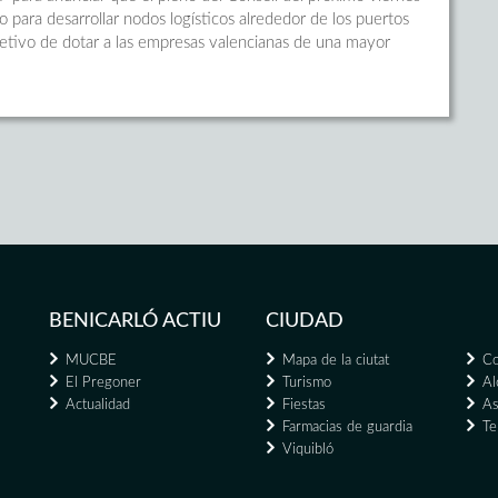
 para desarrollar nodos logísticos alrededor de los puertos
etivo de dotar a las empresas valencianas de una mayor
BENICARLÓ ACTIU
CIUDAD
MUCBE
Mapa de la ciutat
Co
El Pregoner
Turismo
Al
Actualidad
Fiestas
As
Farmacias de guardia
Te
Viquibló