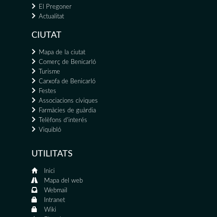
El Pregoner
Actualitat
CIUTAT
Mapa de la ciutat
Comerç de Benicarló
Turisme
Carxofa de Benicarló
Festes
Associacions cíviques
Farmàcies de guàrdia
Telèfons d'interés
Viquibló
UTILITATS
Inici
Mapa del web
Webmail
Intranet
Wiki