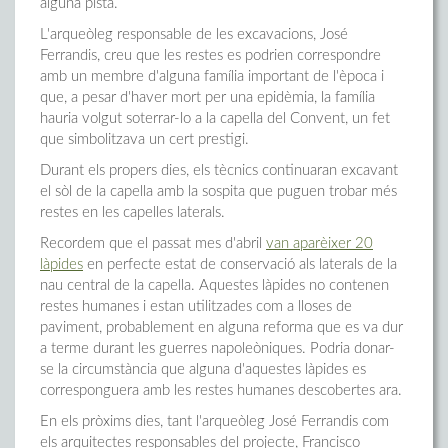
alguna pista.
L'arqueòleg responsable de les excavacions, José
Ferrandis, creu que les restes es podrien correspondre
amb un membre d'alguna família important de l'època i
que, a pesar d'haver mort per una epidèmia, la família
hauria volgut soterrar-lo a la capella del Convent, un fet
que simbolitzava un cert prestigi.
Durant els propers dies, els tècnics continuaran excavant
el sòl de la capella amb la sospita que puguen trobar més
restes en les capelles laterals.
Recordem que el passat mes d'abril
van aparèixer 20
làpides
en perfecte estat de conservació als laterals de la
nau central de la capella. Aquestes làpides no contenen
restes humanes i estan utilitzades com a lloses de
paviment, probablement en alguna reforma que es va dur
a terme durant les guerres napoleòniques. Podria donar-
se la circumstància que alguna d'aquestes làpides es
corresponguera amb les restes humanes descobertes ara.
En els pròxims dies, tant l'arqueòleg José Ferrandis com
els arquitectes responsables del projecte, Francisco