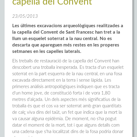
capella del Convent
23/05/2013
Les últimes excavacions arqueològiques realitzades a
la capella del Convent de Sant Francesc han tret a la
llum un esquelet soterrat a la nau central. No es
descarta que apareguen més restes en les properes
setmanes en les capelles laterals.
Els treballs de restauració de la capella del Convent han
descobert una troballa inesperada. Es tracta d'un esquelet
soterrat en la part esquerra de la nau central, en una fosa
excavada directament en la terra i sense làpida. Les
primeres anàlisis antropològiques indiquen que es tracta
d'un home jove, de constitució forta i de vora 1,80
metres d'alçada. Un dels aspectes més significatius de la
troballa és que el cos va ser soterrat amb gran quantitats
de calç viva dins del taüt, un fet que indica que la mort la
va causar alguna epidèmia. De moment, no s'ha pogut
datar el moment de la mort, tot i que alguns detalls com
una cadena que s'ha localitzat dins de la fosa podria donar