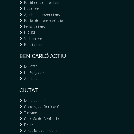
Perfil del contractant
Eleccions
Ajudes i subvencions
Portal de transparència
Instal·lacions
EDUSI
Videoplens
Policia Local
BENICARLÓ ACTIU
MUCBE
El Pregoner
Actualitat
CIUTAT
Mapa de la ciutat
Comerç de Benicarló
Turisme
Carxofa de Benicarló
Festes
Associacions cíviques