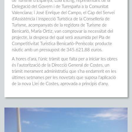
de Turisme d'Espanya; Lola Escrig, representant de la
Delegació del Govern i de Turespaña a la Comunitat
Valenciana; i José Enrique del Campo, el Cap del Servei
d'Assistència i Inspecció Turística de la Conselleria de
Turisme, acompanyats de la regidora de Turisme de
Benicarló, María Ortiz, van comprovar la necessitat del
projecte, la despesa del qual serà assumida pel Pla de
Competitivitat Turística Benicarló-Peníscola: producte
nàutic amb un pressupost de 345.621,88 euros.
A hores d'ara, l'únic tràmit que falta per a iniciar les obres
és l'autorització de la Direcció General de Costes, un
tràmit merament administratiu que s'ha endarrerit en les
últimes setmanes per les novetats que suposa l'aplicació
de la nova Llei de Costes, aprovada a principis d'any.