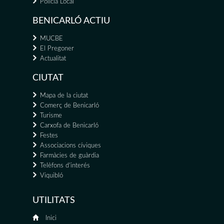
Policia Local
BENICARLÓ ACTIU
MUCBE
El Pregoner
Actualitat
CIUTAT
Mapa de la ciutat
Comerç de Benicarló
Turisme
Carxofa de Benicarló
Festes
Associacions cíviques
Farmàcies de guàrdia
Telèfons d'interés
Viquibló
UTILITATS
Inici