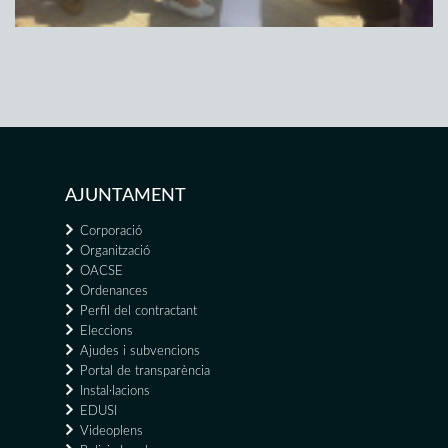
AJUNTAMENT
Corporació
Organització
OACSE
Ordenances
Perfil del contractant
Eleccions
Ajudes i subvencions
Portal de transparència
Instal·lacions
EDUSI
Videoplens