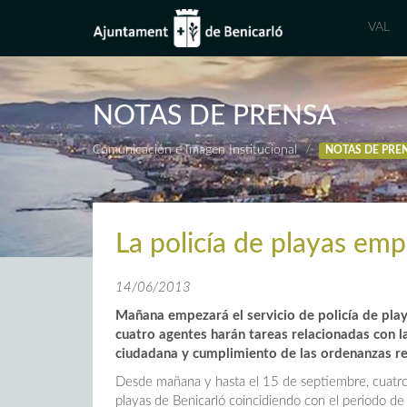
VAL
NOTAS DE PRENSA
Comunicación e Imagen Institucional
NOTAS DE PRE
La policía de playas emp
14/06/2013
Mañana empezará el servicio de policía de play
cuatro agentes harán tareas relacionadas con la
ciudadana y cumplimiento de las ordenanzas rel
Desde mañana y hasta el 15 de septiembre, cuatro ag
playas de Benicarló coincidiendo con el periodo de