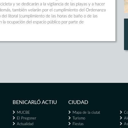
icleta y se dedicarán a la vigilancia de las playas y a hacer
Además, también velarán por el cumplimiento del Ordenanza
del litoral (cumplimiento de las horas de baño o de las
n la ocupación del espacio público por parte de
BENICARLÓ ACTIU
CIUDAD
MUCBE
Mapa de la ciutat
Co
El Pregoner
Turismo
Al
Actualidad
Fiestas
As