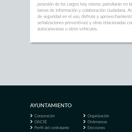
posesión de los cargos hoy mismo, patrullarán en bic
tareas de información y colaboración ciudadana. 
de seguridad en el uso, disfrute y aprovechamiento 
señalizaciones preventivas) y otras relacionadas co
autocaravanas u otros vehículos.
AYUNTAMIENTO
Corporación
Organización
OACSE
Ordenanzas
Perfil del contratante
Elecciones