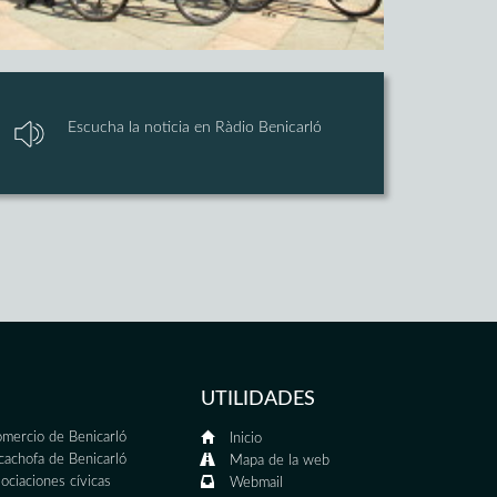
Escucha la noticia en Ràdio Benicarló
UTILIDADES
mercio de Benicarló
Inicio
cachofa de Benicarló
Mapa de la web
ociaciones cívicas
Webmail