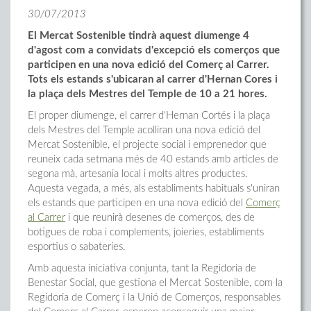
30/07/2013
El Mercat Sostenible tindrà aquest diumenge 4
d'agost com a convidats d'excepció els comerços que
participen en una nova edició del Comerç al Carrer.
Tots els estands s'ubicaran al carrer d'Hernan Cores i
la plaça dels Mestres del Temple de 10 a 21 hores.
El proper diumenge, el carrer d'Hernan Cortés i la plaça
dels Mestres del Temple acolliran una nova edició del
Mercat Sostenible, el projecte social i emprenedor que
reuneix cada setmana més de 40 estands amb articles de
segona mà, artesania local i molts altres productes.
Aquesta vegada, a més, als establiments habituals s'uniran
els estands que participen en una nova edició del
Comerç
al Carrer
i que reunirà desenes de comerços, des de
botigues de roba i complements, joieries, establiments
esportius o sabateries.
Amb aquesta iniciativa conjunta, tant la Regidoria de
Benestar Social, que gestiona el Mercat Sostenible, com la
Regidoria de Comerç i la Unió de Comerços, responsables