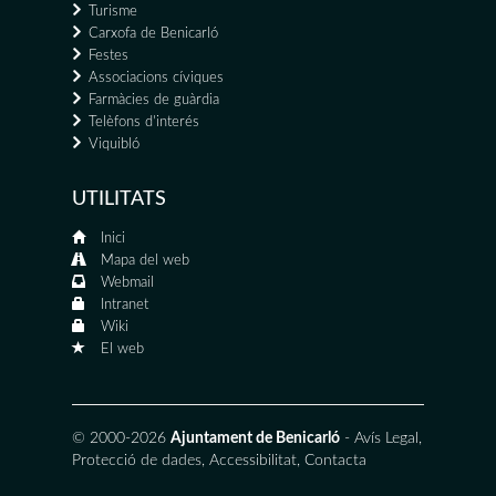
Turisme
Carxofa de Benicarló
Festes
Associacions cíviques
Farmàcies de guàrdia
Telèfons d'interés
Viquibló
UTILITATS
Inici
Mapa del web
Webmail
Intranet
Wiki
El web
© 2000-2026
Ajuntament de Benicarló
-
Avís Legal
,
Protecció de dades
,
Accessibilitat
,
Contacta