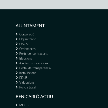
AJUNTAMENT
Corporació
Organització
OACSE
Ordenances
Perfil del contractant
Eleccions
Ajudes i subvencions
Portal de transparència
Instal·lacions
EDUSI
Videoplens
Policia Local
BENICARLÓ ACTIU
MUCBE