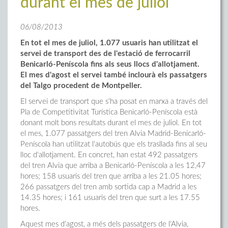
durant el mes de juliol
06/08/2013
En tot el mes de juliol, 1.077 usuaris han utilitzat el
servei de transport des de l'estació de ferrocarril
Benicarló-Peníscola fins als seus llocs d'allotjament.
El mes d'agost el servei també inclourà els passatgers
del Talgo procedent de Montpeller.
El servei de transport que s'ha posat en marxa a través del
Pla de Competitivitat Turística Benicarló-Peníscola està
donant molt bons resultats durant el mes de juliol. En tot
el mes, 1.077 passatgers del tren Alvia Madrid-Benicarló-
Peníscola han utilitzat l'autobús que els trasllada fins al seu
lloc d'allotjament. En concret, han estat 492 passatgers
del tren Alvia que arriba a Benicarló-Peníscola a les 12,47
hores; 158 usuaris del tren que arriba a les 21.05 hores;
266 passatgers del tren amb sortida cap a Madrid a les
14.35 hores; i 161 usuaris del tren que surt a les 17.55
hores.
Aquest mes d'agost, a més dels passatgers de l'Alvia,