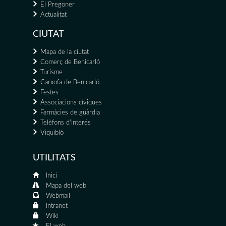
El Pregoner
Actualitat
CIUTAT
Mapa de la ciutat
Comerç de Benicarló
Turisme
Carxofa de Benicarló
Festes
Associacions cíviques
Farmàcies de guàrdia
Telèfons d'interés
Viquibló
UTILITATS
Inici
Mapa del web
Webmail
Intranet
Wiki