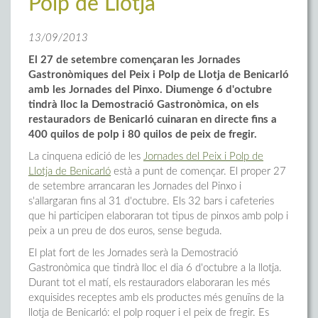
Polp de Llotja
13/09/2013
El 27 de setembre començaran les Jornades
Gastronòmiques del Peix i Polp de Llotja de Benicarló
amb les Jornades del Pinxo. Diumenge 6 d'octubre
tindrà lloc la Demostració Gastronòmica, on els
restauradors de Benicarló cuinaran en directe fins a
400 quilos de polp i 80 quilos de peix de fregir.
La cinquena edició de les
Jornades del Peix i Polp de
Llotja de Benicarló
està a punt de començar. El proper 27
de setembre arrancaran les Jornades del Pinxo i
s'allargaran fins al 31 d'octubre. Els 32 bars i cafeteries
que hi participen elaboraran tot tipus de pinxos amb polp i
peix a un preu de dos euros, sense beguda.
El plat fort de les Jornades serà la Demostració
Gastronòmica que tindrà lloc el dia 6 d'octubre a la llotja.
Durant tot el matí, els restauradors elaboraran les més
exquisides receptes amb els productes més genuïns de la
llotja de Benicarló: el polp roquer i el peix de fregir. Es