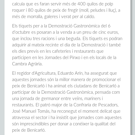
calcula que es faran servir més de 400 quilos de polp
roquer i 80 quilos de peix de fregir (moll, peludes i lluç), a
més de morralla, galeres i verat per al caldo.
Els tiquets per a la Demostració Gastronòmica del 6
d'octubre es posaran a la venda a un preu de cinc euros,
que inclou tres racions i una beguda. Els tiquets es podran
adquirir al mateix recinte el dia de la Demostració i també
els dies previs en les cafeteries i restaurants que
participen en les Jornades del Pinxo i en els locals de la
Cambra Agrària.
El regidor d'Agricultura, Eduardo Arín, ha assegurat que
aquestes jornades són la millor manera de promocionar el
peix de Benicarló i ha animat els ciutadans de Benicarló a
participar de la Demostració Gastronòmica, pensada com
una jornada de germanor entre veïns, mariners i
restaurants. El patró major de la Confraria de Pescadors,
José Manuel Tomás, ha reconegut el moment delicat que
atravessa el sector i ha insistit que jornades com aquestes
són imprescindibles per donar a conéixer la qualitat del
peix de Benicarló.