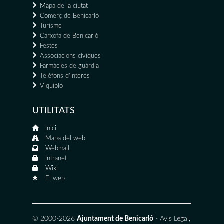
Mapa de la ciutat
Comerç de Benicarló
Turisme
Carxofa de Benicarló
Festes
Associacions cíviques
Farmàcies de guàrdia
Telèfons d'interés
Viquibló
UTILITATS
Inici
Mapa del web
Webmail
Intranet
Wiki
El web
© 2000-2026
Ajuntament de Benicarló
-
Avís Legal
,