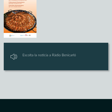
Escolta la notícia a Ràdio Benicarló