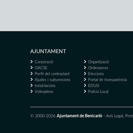
AJUNTAMENT
Corporació
Organització
OACSE
Ordenances
Perfil del contractant
Eleccions
Ajudes i subvencions
Portal de transparència
Instal·lacions
EDUSI
Videoplens
Policia Local
© 2000-2026
Ajuntament de Benicarló
-
Avís Legal
,
Prot