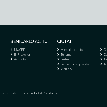
BENICARLÓ ACTIU
CIUTAT
MUCBE
Mapa de la ciutat
Co
El Pregoner
Turisme
Ca
Actualitat
Festes
As
Farmàcies de guàrdia
Te
Viquibló
ecció de dades
,
Accessibilitat
,
Contacta