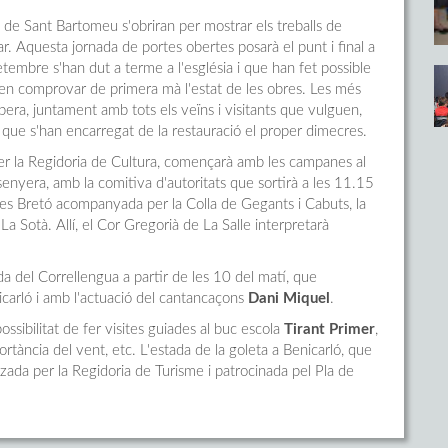
a de Sant Bartomeu s'obriran per mostrar els treballs de
ar. Aquesta jornada de portes obertes posarà el punt i final a
etembre s'han dut a terme a l'església i que han fet possible
en comprovar de primera mà l'estat de les obres. Les més
era, juntament amb tots els veïns i visitants que vulguen,
cs que s'han encarregat de la restauració el proper dimecres.
per la Regidoria de Cultura, començarà amb les campanes al
la senyera, amb la comitiva d'autoritats que sortirà a les 11.15
reres Bretó acompanyada per la Colla de Gegants i Cabuts, la
La Sotà. Allí, el Cor Gregorià de La Salle interpretarà
bada del Correllengua a partir de les 10 del matí, que
icarló i amb l'actuació del cantancaçons
Dani Miquel
.
ossibilitat de fer visites guiades al buc escola
Tirant Primer
,
tància del vent, etc. L'estada de la goleta a Benicarló, que
tzada per la Regidoria de Turisme i patrocinada pel Pla de