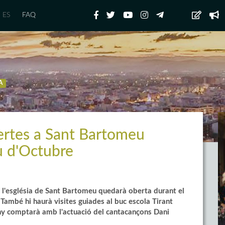
ES
FAQ
A
ertes a Sant Bartomeu
u d'Octubre
 l'església de Sant Bartomeu quedarà oberta durant el
També hi haurà visites guiades al buc escola Tirant
any comptarà amb l'actuació del cantacançons Dani