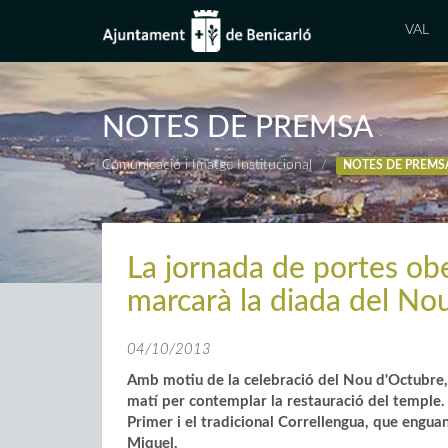
VAL
NOTES DE PREMSA
Comunicació i Imatge Institucional
NOTES DE PREMS
La jornada de portes ob
marcarà la diada del No
04/10/2013
Amb motiu de la celebració del Nou d'Octubre,
matí per contemplar la restauració del temple. 
Primer i el tradicional Correllengua, que engu
Miquel.