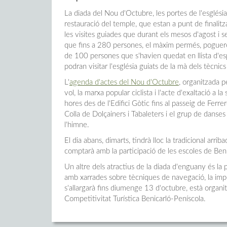
La diada del Nou d'Octubre, les portes de l'esglési
restauració del temple, que estan a punt de finalitz
les visites guiades que durant els mesos d'agost i s
que fins a 280 persones, el màxim permés, poguer
de 100 persones que s'havien quedat en llista d'esp
podran visitar l'església guiats de la mà dels tècni
L'
agenda d'actes del Nou d'Octubre
, organitzada 
vol, la marxa popular ciclista i l'acte d'exaltació a 
hores des de l'Edifici Gòtic fins al passeig de Fer
Colla de Dolçainers i Tabaleters i el grup de danses 
l'himne.
El dia abans, dimarts, tindrà lloc la tradicional arri
comptarà amb la participació de les escoles de Ben
Un altre dels atractius de la diada d'enguany és la p
amb xarrades sobre tècniques de navegació, la impor
s'allargarà fins diumenge 13 d'octubre, està organi
Competitivitat Turística Benicarló-Peníscola.