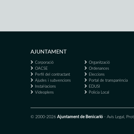
AJUNTAMENT
Corporació
Organització
OACSE
Ordenances
Perfil del contractant
Eleccions
Ajudes i subvencions
Portal de transparència
Instal·lacions
EDUSI
Videoplens
Policia Local
© 2000-2026
Ajuntament de Benicarló
-
Avís Legal
,
Prot