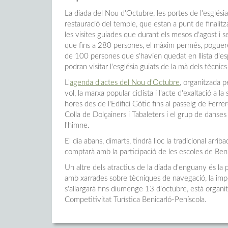
La diada del Nou d'Octubre, les portes de l'esglési
restauració del temple, que estan a punt de finalitz
les visites guiades que durant els mesos d'agost i s
que fins a 280 persones, el màxim permés, poguer
de 100 persones que s'havien quedat en llista d'esp
podran visitar l'església guiats de la mà dels tècni
L'
agenda d'actes del Nou d'Octubre
, organitzada 
vol, la marxa popular ciclista i l'acte d'exaltació a 
hores des de l'Edifici Gòtic fins al passeig de Fer
Colla de Dolçainers i Tabaleters i el grup de danses 
l'himne.
El dia abans, dimarts, tindrà lloc la tradicional arri
comptarà amb la participació de les escoles de Ben
Un altre dels atractius de la diada d'enguany és la p
amb xarrades sobre tècniques de navegació, la impor
s'allargarà fins diumenge 13 d'octubre, està organi
Competitivitat Turística Benicarló-Peníscola.