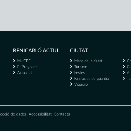
BENICARLÓ ACTIU
CIUTAT
MUCBE
Mapa de la ciutat
Co
El Pregoner
Turisme
Ca
Actualitat
Festes
As
Farmàcies de guàrdia
Te
Viquibló
ecció de dades
,
Accessibilitat
,
Contacta