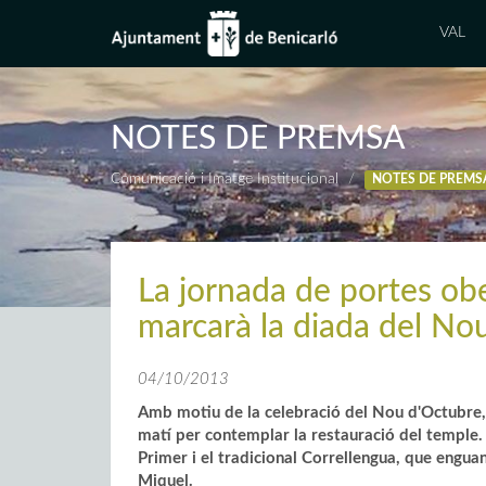
VAL
NOTES DE PREMSA
Comunicació i Imatge Institucional
NOTES DE PREMS
La jornada de portes ob
marcarà la diada del No
04/10/2013
Amb motiu de la celebració del Nou d'Octubre,
matí per contemplar la restauració del temple. 
Primer i el tradicional Correllengua, que engu
Miquel.