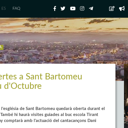
ES
FAQ
A
ertes a Sant Bartomeu
u d'Octubre
 l'església de Sant Bartomeu quedarà oberta durant el
També hi haurà visites guiades al buc escola Tirant
any comptarà amb l'actuació del cantacançons Dani