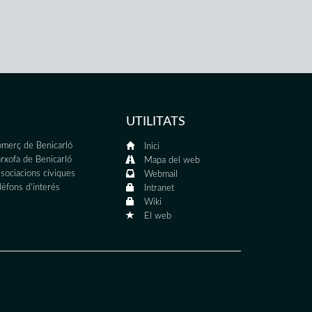
UTILITATS
merç de Benicarló
Inici
rxofa de Benicarló
Mapa del web
sociacions cíviques
Webmail
lèfons d'interés
Intranet
Wiki
El web