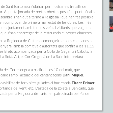
a de Sant Bartomeu s'obriran per mostrar els treballs de
ar. Aquesta jornada de portes obertes posarà el punt i final a
etembre s'han dut a terme a l'església i que han fet possible
en comprovar de primera mà l'estat de les obres. Les més
era, juntament amb tots els veïns i visitants que vulguen,
cs que s'han encarregat de la restauració el proper dimecres.
per la Regidoria de Cultura, començarà amb les campanes al
la senyera, amb la comitiva d'autoritats que sortirà a les 11.15
reres Bretó acompanyada per la Colla de Gegants i Cabuts, la
La Sotà. Allí, el Cor Gregorià de La Salle interpretarà
bada del Correllengua a partir de les 10 del matí, que
icarló i amb l'actuació del cantancaçons
Dani Miquel
.
ossibilitat de fer visites guiades al buc escola
Tirant Primer
,
tància del vent, etc. L'estada de la goleta a Benicarló, que
tzada per la Regidoria de Turisme i patrocinada pel Pla de