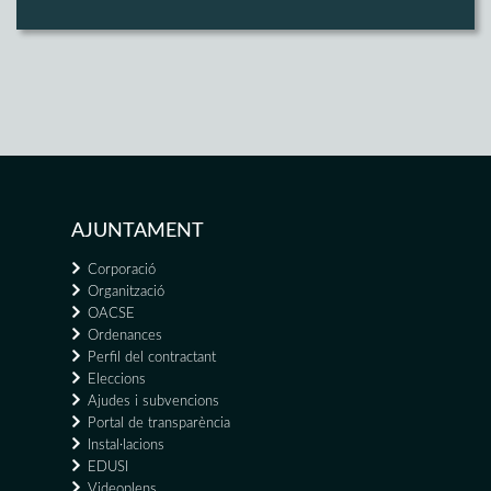
AJUNTAMENT
Corporació
Organització
OACSE
Ordenances
Perfil del contractant
Eleccions
Ajudes i subvencions
Portal de transparència
Instal·lacions
EDUSI
Videoplens