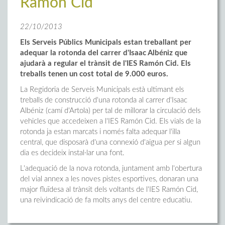
Ramón Cid
22/10/2013
Els Serveis Públics Municipals estan treballant per
adequar la rotonda del carrer d'Isaac Albéniz que
ajudarà a regular el trànsit de l'IES Ramón Cid. Els
treballs tenen un cost total de 9.000 euros.
La Regidoria de Serveis Municipals està ultimant els
treballs de construcció d'una rotonda al carrer d'Isaac
Albéniz (camí d'Artola) per tal de millorar la circulació dels
vehicles que accedeixen a l'IES Ramón Cid. Els vials de la
rotonda ja estan marcats i només falta adequar l'illa
central, que disposarà d'una connexió d'aigua per si algun
dia es decideix instal·lar una font.
L'adequació de la nova rotonda, juntament amb l'obertura
del vial annex a les noves pistes esportives, donaran una
major fluïdesa al trànsit dels voltants de l'IES Ramón Cid,
una reivindicació de fa molts anys del centre educatiu.