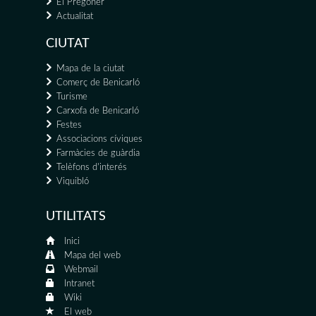
El Pregoner
Actualitat
CIUTAT
Mapa de la ciutat
Comerç de Benicarló
Turisme
Carxofa de Benicarló
Festes
Associacions cíviques
Farmàcies de guàrdia
Telèfons d'interés
Viquibló
UTILITATS
Inici
Mapa del web
Webmail
Intranet
Wiki
El web