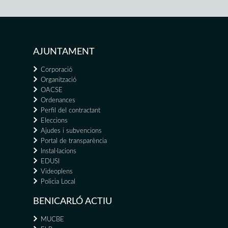
AJUNTAMENT
Corporació
Organització
OACSE
Ordenances
Perfil del contractant
Eleccions
Ajudes i subvencions
Portal de transparència
Instal·lacions
EDUSI
Videoplens
Policia Local
BENICARLÓ ACTIU
MUCBE