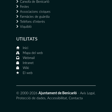
Carxofa de Benicarló
Festes
Associacions cíviques
Farmàcies de guàrdia
Telèfons d'interés
Viquibló
UTILITATS
Inici
Mapa del web
Webmail
Intranet
Wiki
El web
© 2000-2026
Ajuntament de Benicarló
-
Avís Legal
,
Protecció de dades
,
Accessibilitat
,
Contacta