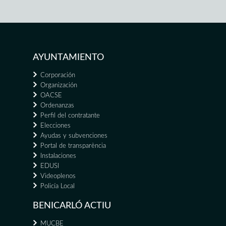
AYUNTAMIENTO
Corporación
Organización
OACSE
Ordenanzas
Perfil del contratante
Elecciones
Ayudas y subvenciones
Portal de transparència
Instalaciones
EDUSI
Videoplenos
Policía Local
BENICARLÓ ACTIU
MUCBE