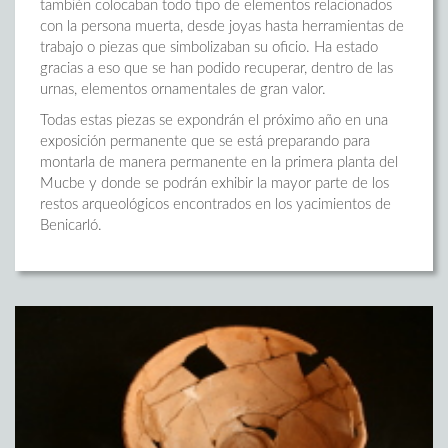
también colocaban todo tipo de elementos relacionados
con la persona muerta, desde joyas hasta herramientas de
trabajo o piezas que simbolizaban su oficio. Ha estado
gracias a eso que se han podido recuperar, dentro de las
urnas, elementos ornamentales de gran valor.
Todas estas piezas se expondrán el próximo año en una
exposición permanente que se está preparando para
montarla de manera permanente en la primera planta del
Mucbe y donde se podrán exhibir la mayor parte de los
restos arqueológicos encontrados en los yacimientos de
Benicarló.