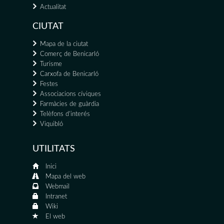
Actualitat
CIUTAT
Mapa de la ciutat
Comerç de Benicarló
Turisme
Carxofa de Benicarló
Festes
Associacions cíviques
Farmàcies de guàrdia
Telèfons d'interés
Viquibló
UTILITATS
Inici
Mapa del web
Webmail
Intranet
Wiki
El web