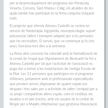
per al desenvolupament del programa són Peníscola,
Vinaròs, Cervera, Sant Mateu i Càlig, els alcaldes de les
quals també han participat en la firma conjunta d'aquest
matí.
El projecte que ofereix Ateneu Castelló se centra en
serveis de fisioteràpia, logopèdia, neuropsicologia, suport
psicosocial, tallers i transport adaptat per a les persones
que ho necessiten. El servei, que va començar ja fa cinc
anys, funciona tres dies a la setmana.
La firma dels convenis ha coincidit amb la formalització de
la cessió de l'espai que l'Ajuntament de Benicarló ha fet a
Ateneu Castelló per tal que l'activitat de l'associació es
puga dur a terme a les instal·lacions de l'antiga Escola de
la Mar. Les 15 persones que participen en el programa
d'Ateneu, juntament amb el professionals especialitzats
que presten servei, disposaran de quatre espais (un
despatx i tres sales per a activitats de taller i teràpia) per a
ús propi i compartiran altres espais, com el vestíbul, els
lavabos o el saló d'actes, amb els usuaris de la Unitat de
Respir per a Malalts d'Alzheimer que gestiona l'Associació