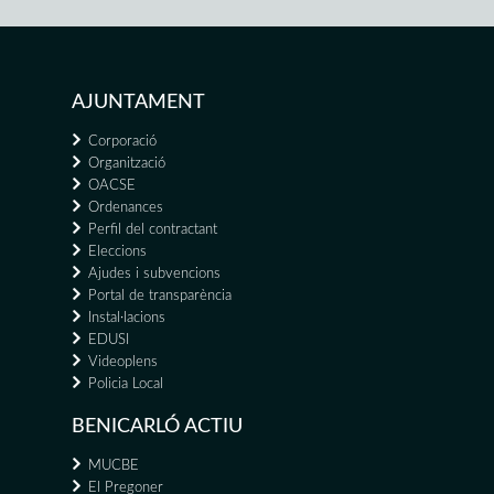
AJUNTAMENT
Corporació
Organització
OACSE
Ordenances
Perfil del contractant
Eleccions
Ajudes i subvencions
Portal de transparència
Instal·lacions
EDUSI
Videoplens
Policia Local
BENICARLÓ ACTIU
MUCBE
El Pregoner