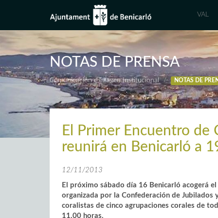
VAL
NOTAS DE PRENSA
Comunicación e Imagen Institucional
NOTAS DE PRE
El Primer Encuentro de
reunirá en Benicarló a 1
12/11/2013
El próximo sábado día 16 Benicarló acogerá e
organizada por la Confederación de Jubilados y
coralistas de cinco agrupaciones corales de tod
11.00 horas.