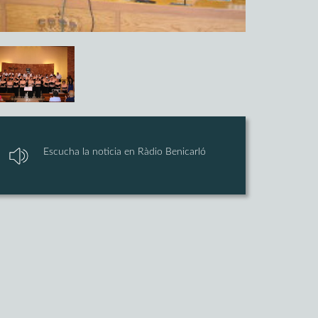
Escucha la noticia en Ràdio Benicarló