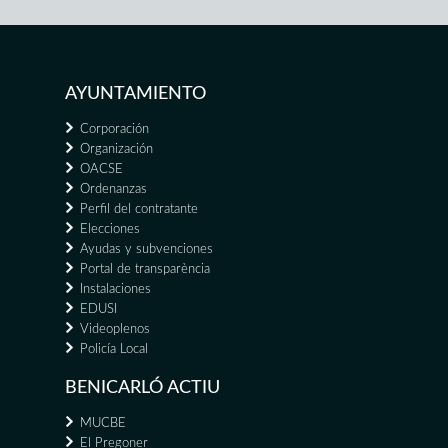
AYUNTAMIENTO
Corporación
Organización
OACSE
Ordenanzas
Perfil del contratante
Elecciones
Ayudas y subvenciones
Portal de transparència
Instalaciones
EDUSI
Videoplenos
Policía Local
BENICARLÓ ACTIU
MUCBE
El Pregoner