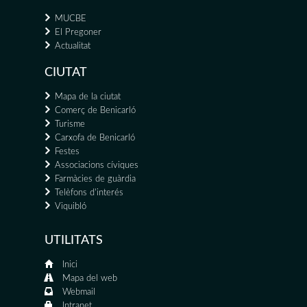
MUCBE
El Pregoner
Actualitat
CIUTAT
Mapa de la ciutat
Comerç de Benicarló
Turisme
Carxofa de Benicarló
Festes
Associacions cíviques
Farmàcies de guàrdia
Telèfons d'interés
Viquibló
UTILITATS
Inici
Mapa del web
Webmail
Intranet