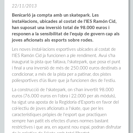
22/11/2013
Benicarló ja compta amb un skatepark. Les
instal·lacions, ubicades al costat de l'IES Ramón Cid,
han suposat una inversió total de 98.000 euros i
responen a la sensibilitat de l'equip de govern cap als
joves aficionats als esports sobre rodes.
Les noves instal·lacions esportives ubicades al costat de
l'IES Ramón Cid ja funcionen a ple rendiment. Avui s'ha
inaugurat la pista que faltava, l'skatepark, que posa el punt
i final a una inversió de més de 250.000 euros destinats a
condicionar, a més de la pista per a patinar, dos pistes
poliesportives d'ús lliure que ja funcionen des de l'estiu.
La construcció de l'skatepark, on s'han invertit 98.000
euros (76.000 euros en l'obra i 22.000 per als mòduls),
ha sigut una aposta de la Regidoria d'Esports en favor del
col·lectiu de joves aficionats a l'skate, que per les
característiques pròpies de l'esport que practiquen
sempre han patit els efectes d'unes normes bastant
restrictives i que ara, en aquest nou espai, podran disfrutar