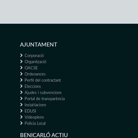
AJUNTAMENT
Corporació
Organització
OACSE
Ordenances
Perfil del contractant
Eleccions
Ajudes i subvencions
Portal de transparència
Instal·lacions
EDUSI
Videoplens
Policia Local
BENICARLÓ ACTIU