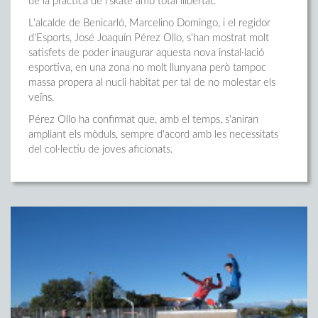
de la pràctica de l'skate amb total llibertat.
L'alcalde de Benicarló, Marcelino Domingo, i el regidor
d'Esports, José Joaquín Pérez Ollo, s'han mostrat molt
satisfets de poder inaugurar aquesta nova instal·lació
esportiva, en una zona no molt llunyana però tampoc
massa propera al nucli habitat per tal de no molestar els
veïns.
Pérez Ollo ha confirmat que, amb el temps, s'aniran
ampliant els mòduls, sempre d'acord amb les necessitats
del col·lectiu de joves aficionats.