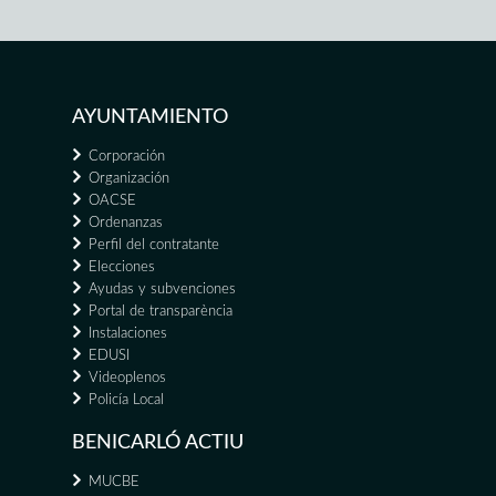
AYUNTAMIENTO
Corporación
Organización
OACSE
Ordenanzas
Perfil del contratante
Elecciones
Ayudas y subvenciones
Portal de transparència
Instalaciones
EDUSI
Videoplenos
Policía Local
BENICARLÓ ACTIU
MUCBE